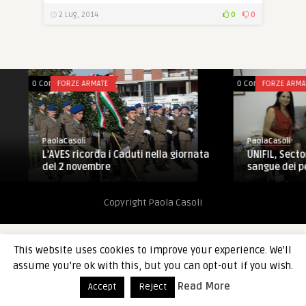
2 Lug, 2014
0
0
0 Comments
FORZE ARMATE
0 Comments
FORZE ARMATE
PaolaCasoli
PaolaCasoli
L’AVES ricorda i Caduti nella giornata
UNIFIL, Sector We
del 2 novembre
sangue dei peacek
Copyright Paola Casoli
This website uses cookies to improve your experience. We'll
assume you're ok with this, but you can opt-out if you wish.
Read More
Accept
Reject