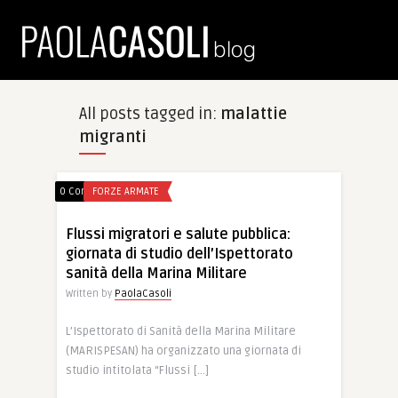
All posts tagged in:
malattie
migranti
0 Comments
FORZE ARMATE
Flussi migratori e salute pubblica:
giornata di studio dell’Ispettorato
sanità della Marina Militare
Written by
PaolaCasoli
L’Ispettorato di Sanità della Marina Militare
(MARISPESAN) ha organizzato una giornata di
studio intitolata “Flussi […]