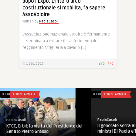
dopo l’Expo. L’intero arco
costituzionale si mobilita, fa sapere
AssoVoloire
Written by
PaolaCasoli
L’Associazione Nazionale Voloire è fermamente
determinata a evitare il trasferimento del
reggimento Artiglieria a cavallo […]
1 Set, 2015
0
0
0 Comments
FORZE ARMATE
0 Comments
FORZE ARMATE
PaolaCasoli
PaolaCasoli
Il generale Serra al
KTCC, Erbil: la visita del Presidente del
ministri Di Paola e T
Senato Pietro Grasso