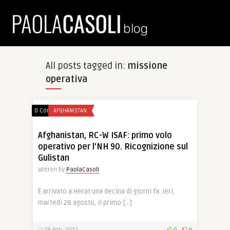
All posts tagged in:
missione
operativa
0 Comments
AFGHANISTAN
Afghanistan, RC-W ISAF: primo volo
operativo per l’NH 90. Ricognizione sul
Gulistan
Written by
PaolaCasoli
È arrivato a Herat una decina di giorni fa. Ieri,
martedì 28 agosto, il primo […]
29 Ago, 2012
0
0