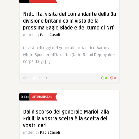
Nrdc-Ita, visita del comandante della 3a
divisione britannica in vista della
prossima Eagle Blade e del turno di Nrf
Written by
PaolaCasoli
La visita di oggi del generale britannico Barney
White-Spunner all’Nrdc-Ita (Nato Rapid Deployable
Corps Italy) […]
15 Giu, 2009
0
0
0 Comments
AFGHANISTAN
Dal discorso del generale Marioli alla
Friuli: la vostra scelta è la scelta dei
vostri cari
Written by
PaolaCasoli