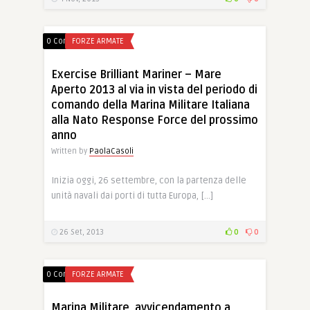
0 Comments
FORZE ARMATE
Exercise Brilliant Mariner – Mare
Aperto 2013 al via in vista del periodo di
comando della Marina Militare Italiana
alla Nato Response Force del prossimo
anno
Written by
PaolaCasoli
Inizia oggi, 26 settembre, con la partenza delle
unità navali dai porti di tutta Europa, […]
26 Set, 2013
0
0
0 Comments
FORZE ARMATE
Marina Militare, avvicendamento a