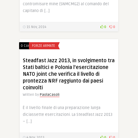
contromisure mine (SNMCMG2) al comando del
capitano di […]
15 Nov, 2014
0
0
0 Comments
FORZE ARMATE
Steadfast Jazz 2013, in svolgimento tra
Stati baltici e Polonia l’esercitazione
NATO joint che verifica il livello di
prontezza NRF raggiunto dai paesi
coinvolti
Written by
PaolaCasoli
È il livello finale di una preparazione lunga
diciassette esercitazioni. La Steadfast Jazz 2013
– […]
4 Nov, 2013
0
0