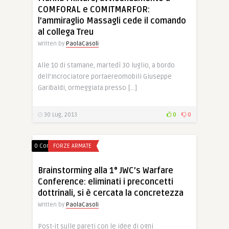
COMFORAL e COMITMARFOR:
l’ammiraglio Massagli cede il comando
al collega Treu
Written by
PaolaCasoli
Alle 10 di stamane, martedì 30 luglio, a bordo
dell’Incrociatore portaereomobili Giuseppe
Garibaldi, ormeggiata presso […]
30 Lug, 2013
0
0
0 Comments
FORZE ARMATE
Brainstorming alla 1° JWC’s Warfare
Conference: eliminati i preconcetti
dottrinali, si è cercata la concretezza
Written by
PaolaCasoli
Post-it sulle pareti con le idee di ogni