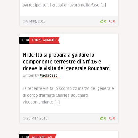
partecipante ai gruppi di lavoro nella fase […]
8 Mag, 2013
0
0
0 Comments
FORZE ARMATE
Nrdc-Ita si prepara a guidare la
componente terrestre di Nrf 16 e
riceve la visita del generale Bouchard
Written by
PaolaCasoli
La recente visita lo scorso 22 marzo del generale
di corpo d’armata Charles Bouchard,
vicecomandante […]
26 Mar, 2010
0
0
0 Comments
AFGHANISTAN