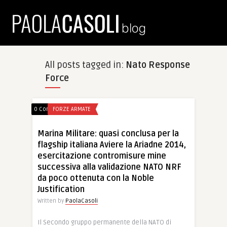
All posts tagged in:
Nato Response
Force
0 Comments
FORZE ARMATE
Marina Militare: quasi conclusa per la
flagship italiana Aviere la Ariadne 2014,
esercitazione contromisure mine
successiva alla validazione NATO NRF
da poco ottenuta con la Noble
Justification
Written by
PaolaCasoli
Il Secondo gruppo permanente della NATO di