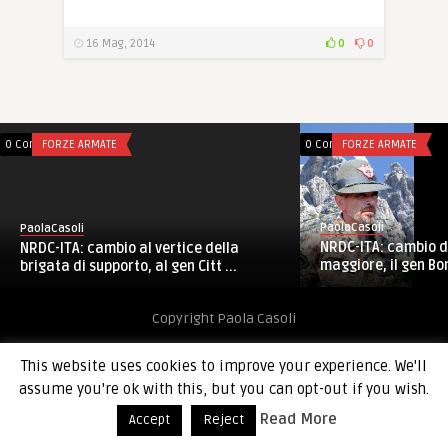
16 Mag, 2014
0
0
0 Comments
FORZE ARMATE
0 Comments
FORZE ARMATE
PaolaCasoli
PaolaCasoli
NRDC-ITA: cambio d
NRDC-ITA: cambio al vertice della
maggiore, il gen Boni
brigata di supporto, al gen Citt ...
Copyright Paola Casoli
This website uses cookies to improve your experience. We'll
assume you're ok with this, but you can opt-out if you wish.
Read More
Accept
Reject