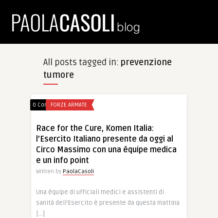
All posts tagged in:
prevenzione
tumore
0 Comments
FORZE ARMATE
Race for the Cure, Komen Italia:
l’Esercito Italiano presente da oggi al
Circo Massimo con una équipe medica
e un info point
Written by
PaolaCasoli
Una équipe di ufficiali medici e assistenti di
sanità dell’Esercito è presente da questa mattina
[…]