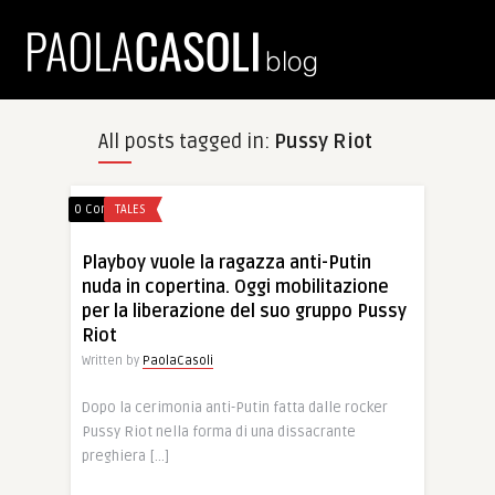
All posts tagged in:
Pussy Riot
0 Comments
TALES
Playboy vuole la ragazza anti-Putin
nuda in copertina. Oggi mobilitazione
per la liberazione del suo gruppo Pussy
Riot
Written by
PaolaCasoli
Dopo la cerimonia anti-Putin fatta dalle rocker
Pussy Riot nella forma di una dissacrante
preghiera […]