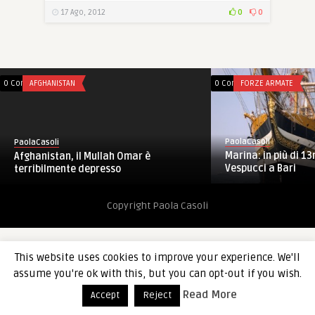
17 Ago, 2012
0
0
0 Comments
AFGHANISTAN
0 Comments
FORZE ARMATE
PaolaCasoli
PaolaCasoli
Marina: in più di 13
Afghanistan, il Mullah Omar è
Vespucci a Bari
terribilmente depresso
Copyright Paola Casoli
This website uses cookies to improve your experience. We'll
assume you're ok with this, but you can opt-out if you wish.
Read More
Accept
Reject