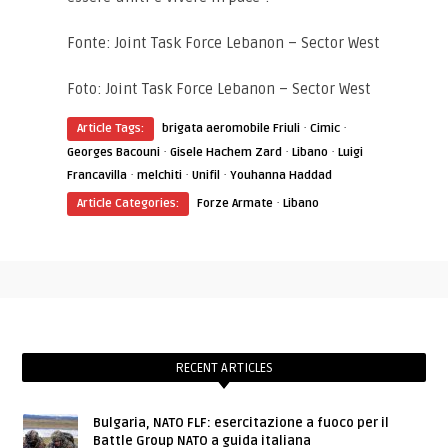
Fonte: Joint Task Force Lebanon – Sector West
Foto: Joint Task Force Lebanon – Sector West
·
·
Article Tags:
brigata aeromobile Friuli
Cimic
·
·
·
Georges Bacouni
Gisele Hachem Zard
Libano
Luigi
·
·
·
Francavilla
melchiti
Unifil
Youhanna Haddad
·
Article Categories:
Forze Armate
Libano
RECENT ARTICLES
Bulgaria, NATO FLF: esercitazione a fuoco per il
Battle Group NATO a guida italiana