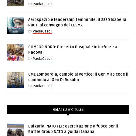
by
PaolaCasoli
Aerospazio e leadership femminile: il SSSD Isabella
Rauti al convegno del CESMA
by
PaolaCasoli
COMFOP NORD: Precetto Pasquale Interforze a
Padova
by
PaolaCasoli
CME Lombardia, cambio al vertice: il Gen Miro cede il
comando al Gen Di Rosalia
by
PaolaCasoli
RELATED ARTICLES
Bulgaria, NATO FLF: esercitazione a fuoco per il
Battle Group NATO a guida italiana