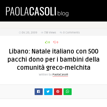
Dic 20, 2009
738
Views
0 Comments
0
0
Libano: Natale italiano con 500
pacchi dono per i bambini della
comunità greco-melchita
Written by
PaolaCasoli