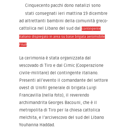
Cinquecento pacchi dono natalizi sono
stati consegnati ieri mattina 19 dicembre
ad altrettanti bambini della comunità greco-
cattolica nel Libano del sud dal
contingente
italiano dispiegato in area su base brigata aeromobile
.
Friuli
La cerimonia è stata organizzata dal
vescovado di Tiro e dal Cimic (Cooperazione
civile-militare) del contingente italiano.
Presenti all’evento il comandante del settore
ovest di Unifil generale di brigata Luigi
Francavilla (nella foto), il reverendo
archimandrita Georges Bacouni, che è il
metropolita di Tiro per la chiesa cattolica
melchita, e l’arcivescovo del sud del Libano
Youhanna Haddad.