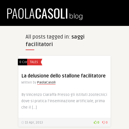
All posts tagged in:
saggi
facilitatori
0 Comments
TALES
La delusione dello stallone facilitatore
Written by
PaolaCasoli
By Vincenzo Ciaraffa Presso gli istituti zootecnici
dove si pratica l’inseminazione artificiale, prima
che il […]
15 Apr, 2013
0
0