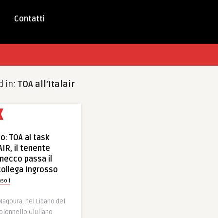
Contatti
d in:
TOA all’Italair
o: TOA al task
AIR, il tenente
nnecco passa il
ollega Ingrosso
soli
a Naqoura, nel Libano del
colonnello Giuliano