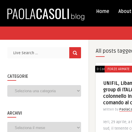
Home
About
All posts tagge
0 Comments
FORZE ARMATE
CATEGORIE
UNIFIL, Liban
Categorie
group di ITAL
colonnello I
comando al c
Written by
PaolaCa
ARCHIVI
Ieri, 29 aprile, 
Archivi
sud, il tenente 