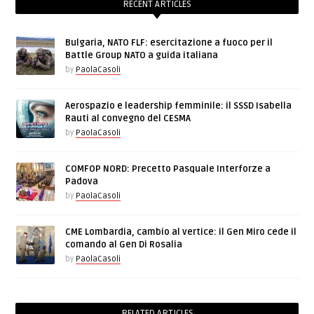
RECENT ARTICLES
Bulgaria, NATO FLF: esercitazione a fuoco per il
Battle Group NATO a guida italiana
by
PaolaCasoli
Aerospazio e leadership femminile: il SSSD Isabella
Rauti al convegno del CESMA
by
PaolaCasoli
COMFOP NORD: Precetto Pasquale Interforze a
Padova
by
PaolaCasoli
CME Lombardia, cambio al vertice: il Gen Miro cede il
comando al Gen Di Rosalia
by
PaolaCasoli
RELATED ARTICLES