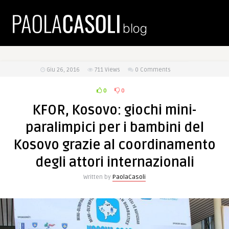
Giu 26, 2016
711
Views
0 Comments
0
0
KFOR, Kosovo: giochi mini-
paralimpici per i bambini del
Kosovo grazie al coordinamento
degli attori internazionali
Written by
PaolaCasoli