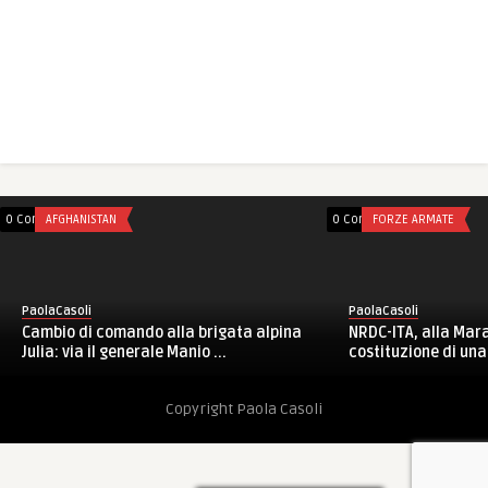
0 Comments
AFGHANISTAN
0 Comments
FORZE ARMATE
PaolaCasoli
PaolaCasoli
Cambio di comando alla brigata alpina
NRDC-ITA, alla Mara
Julia: via il generale Manio ...
costituzione di una 
Copyright Paola Casoli