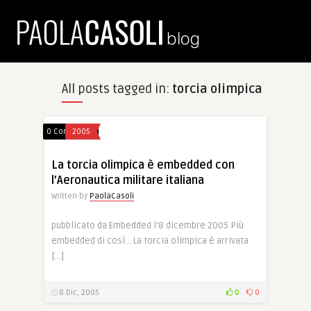
All posts tagged in:
torcia olimpica
0 Comments
2005
La torcia olimpica è embedded con
l’Aeronautica militare italiana
Written by
PaolaCasoli
pubblicato da Embedded l’8 dicembre 2005 Più
embedded di così… La torcia olimpica è arrivata
[…]
8 Dic, 2005
0
0