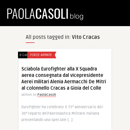
All posts tagged in:
Vito Cracas
0 Comments
FORZE ARMATE
Sciabola Eurofighter alla X Squadra
aerea consegnata dal vicepresidente
Aerei militari Alenia Aermacchi De Mitri
al colonnello Cracas a Gioia del Colle
Written by
PaolaCasoli
Eurofighter ha celebrato il 75° anniversario del
36° reparto dell’Aeronautica Militare Italiana
presentando una speciale […]