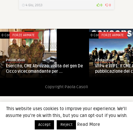
4 Giu, 2013
0
0
0 Comments
FORZE ARMATE
0 Comments
FORZE ARMATE
PaolaCasoli
PaolaCasoli
Esercito, CME Abruzzo: visita del gen De
VFP4 e VFP1: il CME
Cicco vicecomandante per ...
pubblicazione dei 
Copyright Paola Casoli
This website uses cookies to improve your experience. We'll
assume you're ok with this, but you can opt-out if you wish.
Read More
Accept
Reject