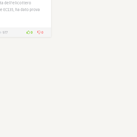
a dell’elicottero
e EC135, ha dato prova
0
0
977