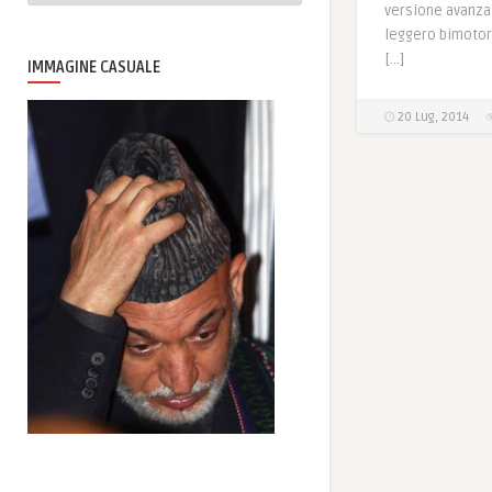
versione avanzat
leggero bimotor
[…]
IMMAGINE CASUALE
20 Lug, 2014