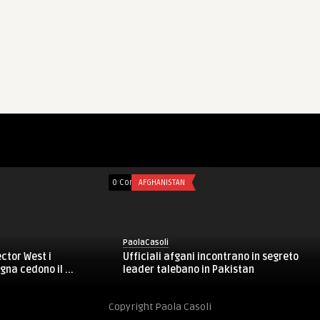
mments
FORZE ARMATE
0 Comments
FORZE ARMATE
PaolaCasoli
olaCasoli
Difesa, dialogo politico-
uola Sottufficiali: il 19° Saldezza
Italia-Vietnam: formazion
lle Gallerie del Monte So ...
Copyright Paola Casoli