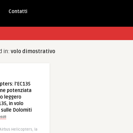
Contatti
d in:
volo dimostrativo
pters: l’EC135
one potenziata
ro leggero
35, in volo
 sulle Dolomiti
soli
Airbus Helicopters, la