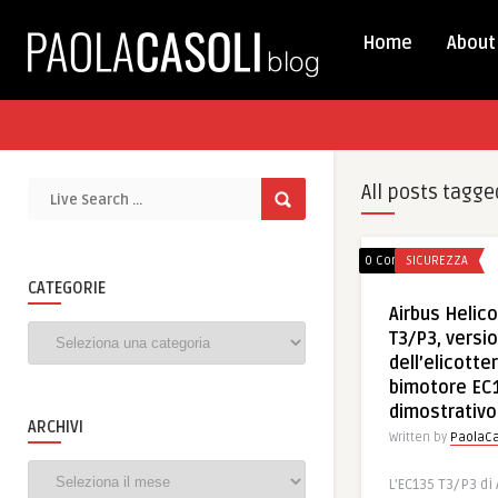
Home
About
All posts tagge
0 Comments
SICUREZZA
CATEGORIE
Airbus Helico
Categorie
T3/P3, versi
dell’elicotte
bimotore EC1
dimostrativo
ARCHIVI
Written by
PaolaCa
Archivi
L’EC135 T3/P3 di 