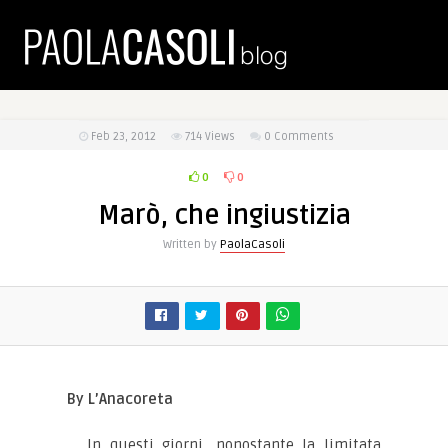
Feb 23, 2012
714
Views
0 Comments
0
0
Marò, che ingiustizia
Written by
PaolaCasoli
By L’Anacoreta
In questi giorni, nonostante la limitata