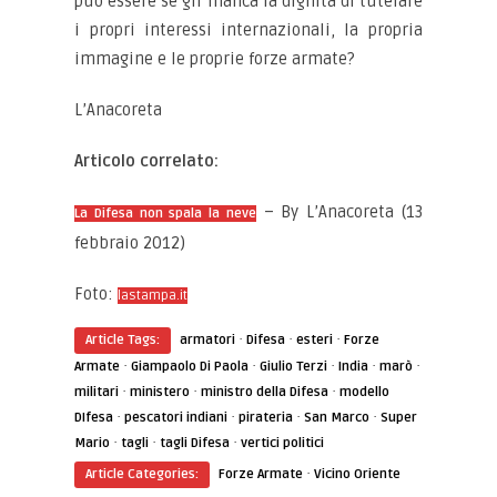
può essere se gli manca la dignità di tutelare
i propri interessi internazionali, la propria
immagine e le proprie forze armate?
L’Anacoreta
Articolo correlato:
– By L’Anacoreta (13
La Difesa non spala la neve
febbraio 2012)
Foto:
lastampa.it
·
·
·
Article Tags:
armatori
Difesa
esteri
Forze
·
·
·
·
·
Armate
Giampaolo Di Paola
Giulio Terzi
India
marò
·
·
·
militari
ministero
ministro della Difesa
modello
·
·
·
·
DIfesa
pescatori indiani
pirateria
San Marco
Super
·
·
·
Mario
tagli
tagli Difesa
vertici politici
·
Article Categories:
Forze Armate
Vicino Oriente