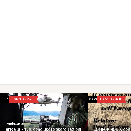
0 Comments
FORZE ARMATE
0 Comments
FORZE ARMATE
PaolaCasoli
PaolaCasoli
Brigata Friuli: concluse le esercitazioni
COMFOP NORD, conf