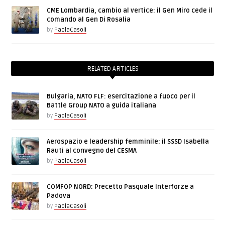
CME Lombardia, cambio al vertice: il Gen Miro cede il
comando al Gen Di Rosalia
by
PaolaCasoli
RELATED ARTICLES
Bulgaria, NATO FLF: esercitazione a fuoco per il
Battle Group NATO a guida italiana
by
PaolaCasoli
Aerospazio e leadership femminile: il SSSD Isabella
Rauti al convegno del CESMA
by
PaolaCasoli
COMFOP NORD: Precetto Pasquale Interforze a
Padova
by
PaolaCasoli