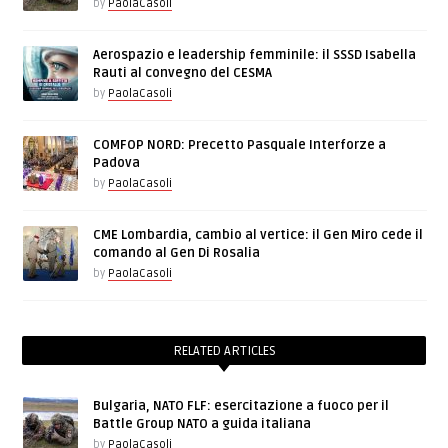
by
PaolaCasoli
Aerospazio e leadership femminile: il SSSD Isabella
Rauti al convegno del CESMA
by
PaolaCasoli
COMFOP NORD: Precetto Pasquale Interforze a
Padova
by
PaolaCasoli
CME Lombardia, cambio al vertice: il Gen Miro cede il
comando al Gen Di Rosalia
by
PaolaCasoli
RELATED ARTICLES
Bulgaria, NATO FLF: esercitazione a fuoco per il
Battle Group NATO a guida italiana
by
PaolaCasoli