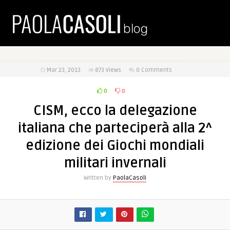
Mar 23, 2013
873
Views
0 Comments
0
0
CISM, ecco la delegazione
italiana che parteciperà alla 2^
edizione dei Giochi mondiali
militari invernali
Written by
PaolaCasoli