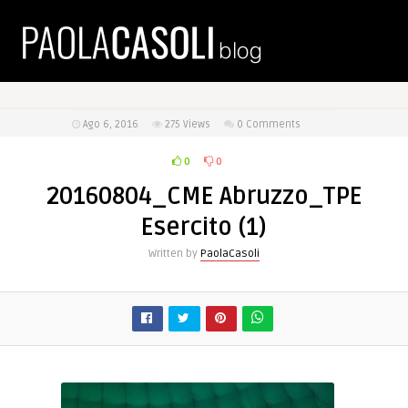
Ago 6, 2016
275
Views
0 Comments
0
0
20160804_CME Abruzzo_TPE
Esercito (1)
Written by
PaolaCasoli