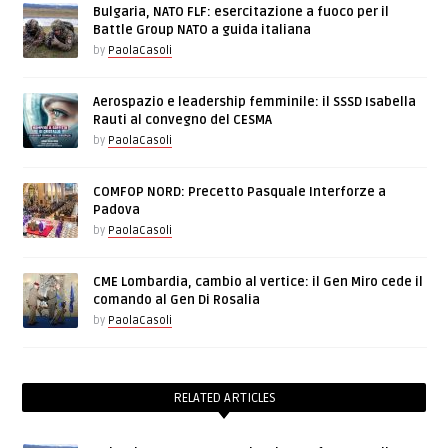
Bulgaria, NATO FLF: esercitazione a fuoco per il
Battle Group NATO a guida italiana
by
PaolaCasoli
Aerospazio e leadership femminile: il SSSD Isabella
Rauti al convegno del CESMA
by
PaolaCasoli
COMFOP NORD: Precetto Pasquale Interforze a
Padova
by
PaolaCasoli
CME Lombardia, cambio al vertice: il Gen Miro cede il
comando al Gen Di Rosalia
by
PaolaCasoli
RELATED ARTICLES