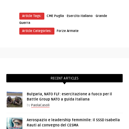
·
·
Article Tags:
CME Puglia
Esercito Italiano
Grande
Guerra
Article Categories:
Forze Armate
RECENT ARTICLES
Bulgaria, NATO FLF: esercitazione a fuoco per il
Battle Group NATO a guida italiana
by
PaolaCasoli
Aerospazio e leadership femminile: il SSSD Isabella
Rauti al convegno del CESMA