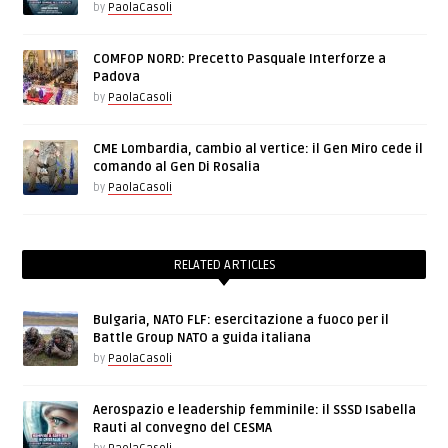
by
PaolaCasoli
COMFOP NORD: Precetto Pasquale Interforze a
Padova
by
PaolaCasoli
CME Lombardia, cambio al vertice: il Gen Miro cede il
comando al Gen Di Rosalia
by
PaolaCasoli
RELATED ARTICLES
Bulgaria, NATO FLF: esercitazione a fuoco per il
Battle Group NATO a guida italiana
by
PaolaCasoli
Aerospazio e leadership femminile: il SSSD Isabella
Rauti al convegno del CESMA