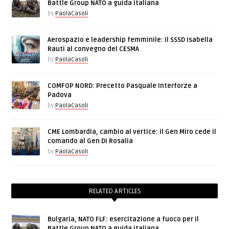
Battle Group NATO a guida italiana
by
PaolaCasoli
Aerospazio e leadership femminile: il SSSD Isabella
Rauti al convegno del CESMA
by
PaolaCasoli
COMFOP NORD: Precetto Pasquale Interforze a
Padova
by
PaolaCasoli
CME Lombardia, cambio al vertice: il Gen Miro cede il
comando al Gen Di Rosalia
by
PaolaCasoli
RELATED ARTICLES
Bulgaria, NATO FLF: esercitazione a fuoco per il
Battle Group NATO a guida italiana