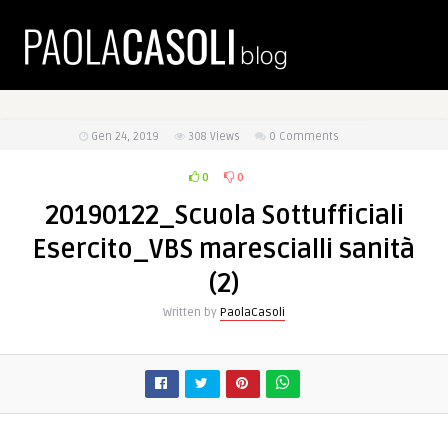
Gen 24, 2019
308
Views
0 Comments
0
0
20190122_Scuola Sottufficiali
Esercito_VBS marescialli sanità
(2)
Written by
PaolaCasoli