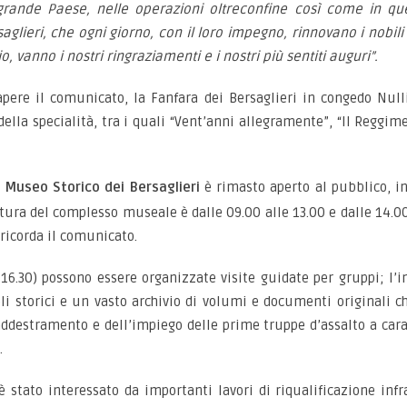
 grande Paese, nelle operazioni oltreconfine così come in quel
ersaglieri, che ogni giorno, con il loro impegno, rinnovano i nobili
io, vanno i nostri ringraziamenti e i nostri più sentiti auguri”.
apere il comunicato, la Fanfara dei Bersaglieri in congedo Nul
lla specialità, tra i quali “Vent’anni allegramente”, “Il Reggimen
l
Museo Storico dei Bersaglieri
è rimasto aperto al pubblico, in 
ertura del complesso museale è dalle 09.00 alle 13.00 e dalle 14.00
 ricorda il comunicato.
16.30) possono essere organizzate visite guidate per gruppi; l’i
li storici e un vasto archivio di volumi e documenti originali
 addestramento e dell’impiego delle prime truppe d’assalto a cara
.
 stato interessato da importanti lavori di riqualificazione inf