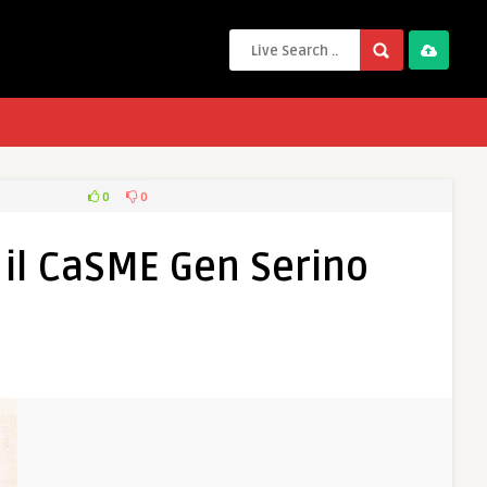
0
0
”: il CaSME Gen Serino