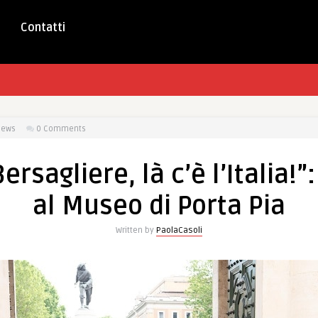
Contatti
iews
0 Comments
rsagliere, là c’è l’Italia!
al Museo di Porta Pia
Written by
PaolaCasoli