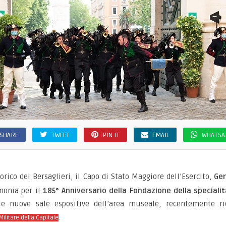
SHARE
TWEET
PIN IT
EMAIL
WHATSA
orico dei Bersaglieri, il Capo di Stato Maggiore dell’Esercito,
Gen
imonia per il
185° Anniversario della Fondazione della specialit
e nuove sale espositive dell’area museale, recentemente ri
.
litare della Capitale