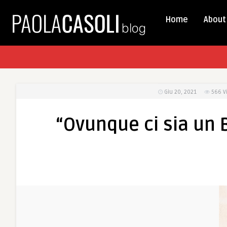
Home
About
Giu 20, 2021
566
V
“Ovunque ci sia un Be