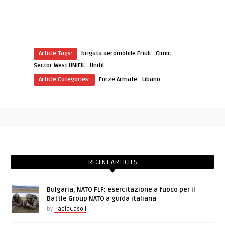
·
·
Article Tags:
brigata aeromobile Friuli
Cimic
·
Sector West UNIFIL
Unifil
·
Article Categories:
Forze Armate
Libano
RECENT ARTICLES
Bulgaria, NATO FLF: esercitazione a fuoco per il
Battle Group NATO a guida italiana
by
PaolaCasoli