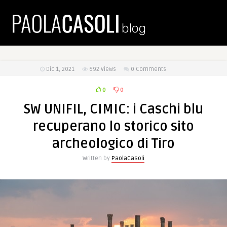
Dic 1, 2021
692
Views
0 Comments
0
0
SW UNIFIL, CIMIC: i Caschi blu
recuperano lo storico sito
archeologico di Tiro
Written by
PaolaCasoli