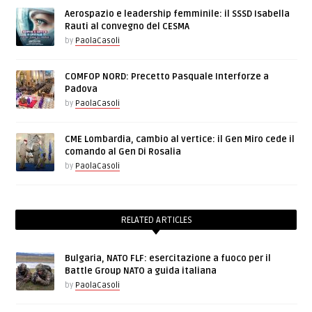
Aerospazio e leadership femminile: il SSSD Isabella
Rauti al convegno del CESMA
by
PaolaCasoli
COMFOP NORD: Precetto Pasquale Interforze a
Padova
by
PaolaCasoli
CME Lombardia, cambio al vertice: il Gen Miro cede il
comando al Gen Di Rosalia
by
PaolaCasoli
RELATED ARTICLES
Bulgaria, NATO FLF: esercitazione a fuoco per il
Battle Group NATO a guida italiana
by
PaolaCasoli