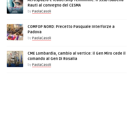
Aerospazio e leadership femminile: il SSSD Isabella
Rauti al convegno del CESMA
by
PaolaCasoli
COMFOP NORD: Precetto Pasquale Interforze a
Padova
by
PaolaCasoli
CME Lombardia, cambio al vertice: il Gen Miro cede il
comando al Gen Di Rosalia
by
PaolaCasoli