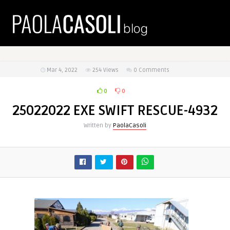
Mar 4, 2022
254
Views
0 Comments
0
0
25022022 EXE SWIFT RESCUE-4932
Written by
PaolaCasoli