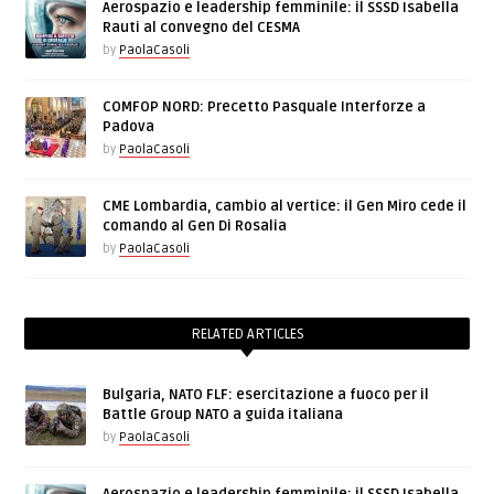
Aerospazio e leadership femminile: il SSSD Isabella
Rauti al convegno del CESMA
by
PaolaCasoli
COMFOP NORD: Precetto Pasquale Interforze a
Padova
by
PaolaCasoli
CME Lombardia, cambio al vertice: il Gen Miro cede il
comando al Gen Di Rosalia
by
PaolaCasoli
RELATED ARTICLES
Bulgaria, NATO FLF: esercitazione a fuoco per il
Battle Group NATO a guida italiana
by
PaolaCasoli