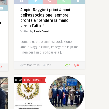
Ampio Raggio: i primi 4 anni
dell’associazione, sempre
pronta a “tendere la mano
a
verso l’altro”
Written by
PaolaCasoli
Compie quattro anni l’Associazione
Ampio Raggio Onlus, impegnata in prima
linea per fini di solidarietà […]
0
0
25 Mar, 2019
855
0
0 Comments
FORZE ARMATE