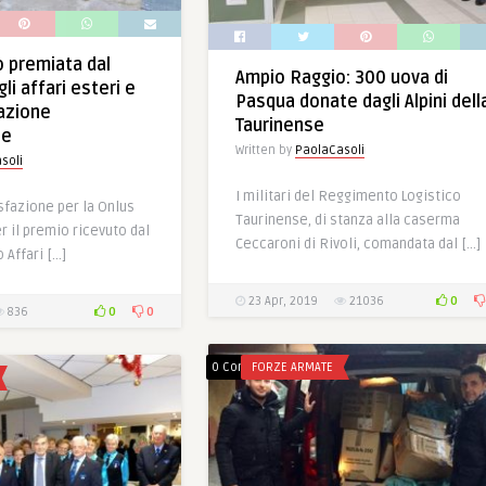
 premiata dal
Ampio Raggio: 300 uova di
li affari esteri e
Pasqua donate dagli Alpini dell
azione
Taurinense
le
Written by
PaolaCasoli
soli
I militari del Reggimento Logistico
fazione per la Onlus
Taurinense, di stanza alla caserma
 il premio ricevuto dal
Ceccaroni di Rivoli, comandata dal […]
 Affari […]
0
23 Apr, 2019
21036
0
0
836
0 Comments
FORZE ARMATE