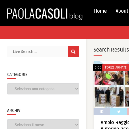
Home
About
Search Results
0 Comments
FORZE ARMATE
CATEGORIE
Categorie
ARCHIVI
Archivi
Ampio Raggio