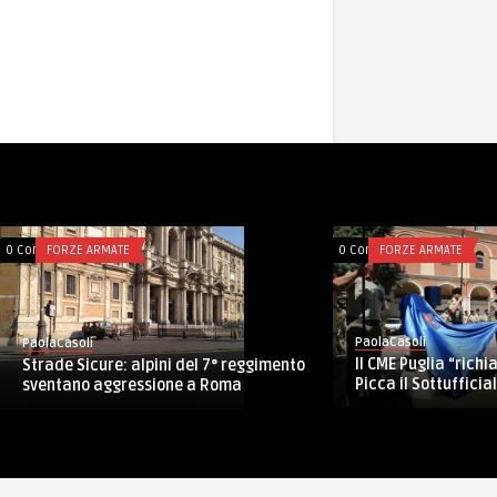
0 Comments
FORZE ARMATE
0 Comments
TALES
PaolaCasoli
PaolaCasoli
Ex Italian Call 11, con l’Aves a Viterbo
Il cavallo di Troia d
trenta elicotteri e tre ...
panislamismo