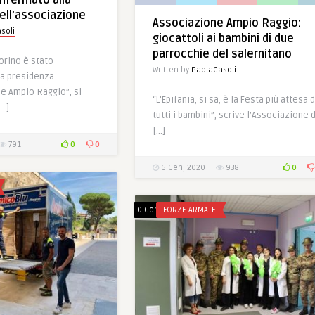
onfermato alla
ell’associazione
Associazione Ampio Raggio:
soli
giocattoli ai bambini di due
parrocchie del salernitano
orino è stato
Written by
PaolaCasoli
la presidenza
e Ampio Raggio”, si
“L’Epifania, si sa, è la Festa più attesa 
[…]
tutti i bambini”, scrive l’Associazione d
[…]
0
0
791
0
6 Gen, 2020
938
0 Comments
FORZE ARMATE