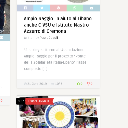
Ampio Raggio: in aiuto al Libano
anche CIVSU e Istituto Nastro
Azzurro di Cremona
Written by
PaolaCasoli
“Si stringe attorno all’Associazione
Ampio Raggio per il progetto “Ponte
della Solidarietà Italia-Libano” l’asse
composto […]
0
0
21 Gen, 2019
1046
…]
0
0 Comments
FORZE ARMATE