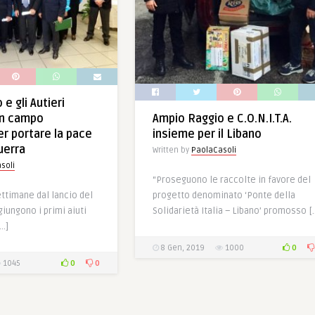
e gli Autieri
 in campo
Ampio Raggio e C.O.N.I.T.A.
er portare la pace
insieme per il Libano
uerra
Written by
PaolaCasoli
soli
“Proseguono le raccolte in favore del
ttimane dal lancio del
progetto denominato ‘Ponte della
iungono i primi aiuti
Solidarietà Italia – Libano’ promosso [
[…]
0
8 Gen, 2019
1000
0
0
1045