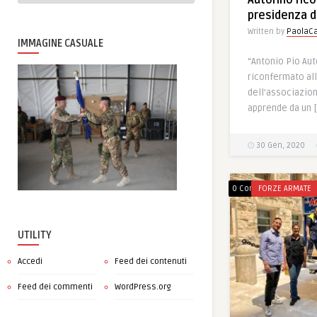
Autorino ric
presidenza d
Written by
PaolaCa
IMMAGINE CASUALE
“Antonio Pio Aut
riconfermato al
dell’associazion
apprende da un 
30 Gen, 2020
0 Comments
FORZE ARMATE
UTILITY
Accedi
Feed dei contenuti
Feed dei commenti
WordPress.org