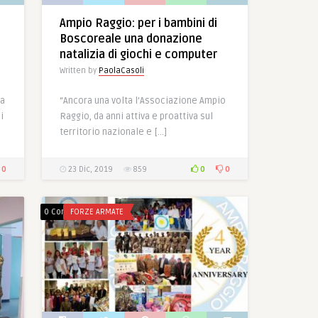
Ampio Raggio: per i bambini di
Boscoreale una donazione
natalizia di giochi e computer
Written by
PaolaCasoli
da
“Ancora una volta l’Associazione Ampio
i
Raggio, da anni attiva e proattiva sul
territorio nazionale e […]
0
0
0
23 Dic, 2019
859
0 Comments
FORZE ARMATE