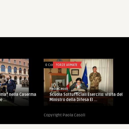
0 Comments
FORZE ARMATE
PaolaCasoli
ell’Occidente è il
Il CaSMD in Libia per nuova mix MIL e
per intesa sull’addestrame ...
Copyright Paola Casoli