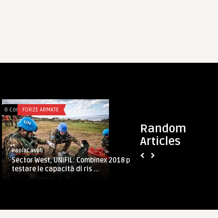
0 Comments
TALES
0 Comments
FORZE ARMATE
Random
PaolaCasoli
Articles
Buon 2020 da Paola Casoli il Blog!
PaolaCasoli