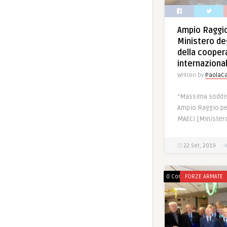
Ampio Raggio
Ministero deg
della cooper
internaziona
Written by
PaolaCa
“Massima soddis
Ampio Raggio per
MAECI [Ministero
22 Set, 2019
0 Comments
FORZE ARMATE