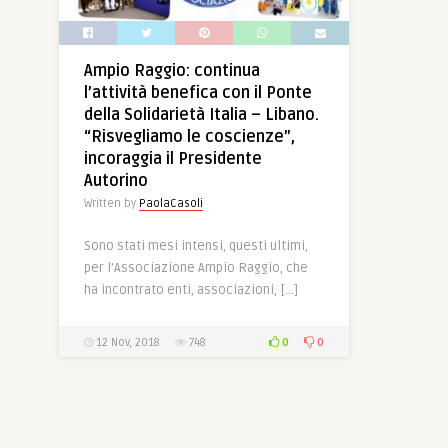
Ampio Raggio: continua
l’attività benefica con il Ponte
della Solidarietà Italia – Libano.
“Risvegliamo le coscienze”,
incoraggia il Presidente
Autorino
Written by
PaolaCasoli
Sono stati mesi intensi, questi ultimi,
per l’Associazione Ampio Raggio, che
ha incontrato enti, associazioni, […]
0
0
12 Nov, 2018
748