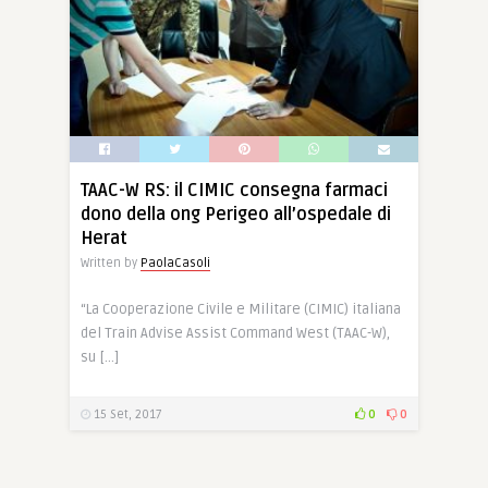
TAAC-W RS: il CIMIC consegna farmaci
dono della ong Perigeo all’ospedale di
Herat
Written by
PaolaCasoli
“La Cooperazione Civile e Militare (CIMIC) italiana
del Train Advise Assist Command West (TAAC-W),
su […]
15 Set, 2017
0
0