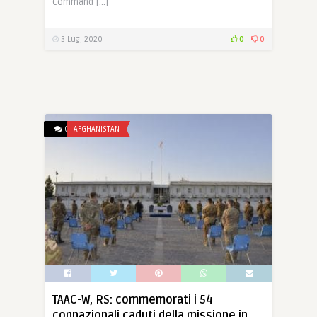
Command […]
3 Lug, 2020
0
0
0
AFGHANISTAN
TAAC-W, RS: commemorati i 54
connazionali caduti della missione in