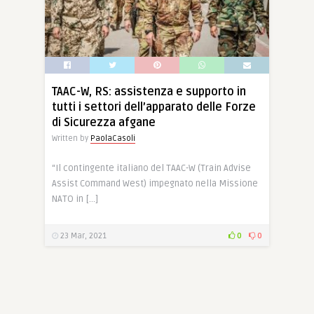
TAAC-W, RS: assistenza e supporto in
tutti i settori dell’apparato delle Forze
di Sicurezza afgane
Written by
PaolaCasoli
“Il contingente italiano del TAAC-W (Train Advise
Assist Command West) impegnato nella Missione
NATO in […]
23 Mar, 2021
0
0