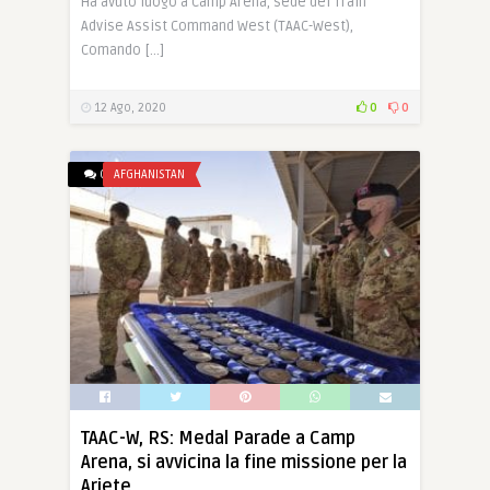
Ha avuto luogo a Camp Arena, sede del Train
Advise Assist Command West (TAAC-West),
Comando […]
12 Ago, 2020
0
0
0
AFGHANISTAN
TAAC-W, RS: Medal Parade a Camp
Arena, si avvicina la fine missione per la
Ariete