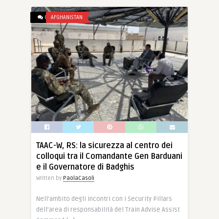
0
AFGHANISTAN
TAAC-W, RS: la sicurezza al centro dei
colloqui tra il Comandante Gen Barduani
e il Governatore di Badghis
Written by
PaolaCasoli
Nell’ambito degli incontri con i Security Pillars
dell’area di responsabilità del Train Advise Assist