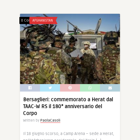
0 Comments
AFGHANISTAN
Bersaglieri: commemorato a Herat dal
TAAC-W RS il 180° anniversario del
Corpo
Written by
PaolaCasoli
Il 18 giugno scorso, a Camp Arena – sede a Herat,