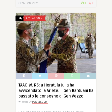
26 Gen, 2021
0
0
0
AFGHANISTAN
TAAC-W, RS: a Herat, la Julia ha
avvicendato la Ariete. Il Gen Barduani ha
passato le consegne al Gen Vezzoli
Written by
PaolaCasoli