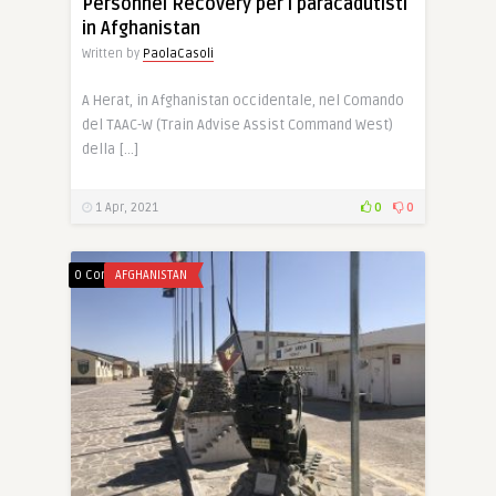
Personnel Recovery per i paracadutisti
in Afghanistan
Written by
PaolaCasoli
A Herat, in Afghanistan occidentale, nel Comando
del TAAC-W (Train Advise Assist Command West)
della […]
1 Apr, 2021
0
0
0 Comments
AFGHANISTAN