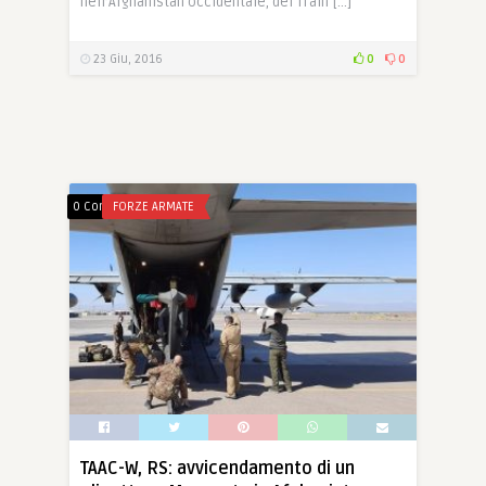
nell’Afghanistan occidentale, del Train […]
23 Giu, 2016
0
0
0 Comments
FORZE ARMATE
TAAC-W, RS: avvicendamento di un