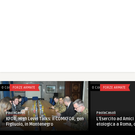
0 Comments
FORZE ARMATE
0 Comments
FORZE ARMATE
PaolaCasoli
PaolaCasoli
KFOR, High Level Talks: il COMKFOR, gen
L’Esercito ad Amici 
Figliuolo, in Montenegro
etologica a Roma, c