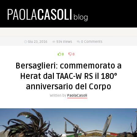
Giu 23, 2016
934
Views
0 Comments
0
0
Bersaglieri: commemorato a
Herat dal TAAC-W RS il 180°
anniversario del Corpo
Written by
PaolaCasoli