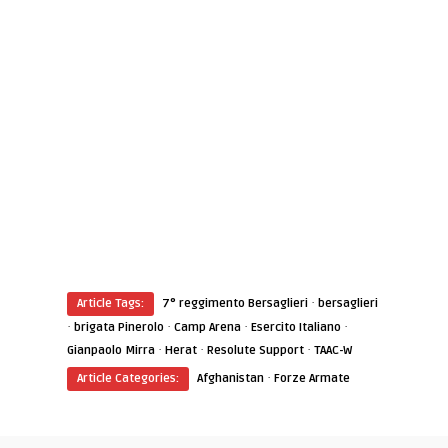
·
Article Tags:
7° reggimento Bersaglieri
bersaglieri
·
·
·
·
brigata Pinerolo
Camp Arena
Esercito Italiano
·
·
·
Gianpaolo Mirra
Herat
Resolute Support
TAAC-W
·
Article Categories:
Afghanistan
Forze Armate