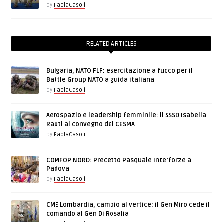
by
PaolaCasoli
RELATED ARTICLES
Bulgaria, NATO FLF: esercitazione a fuoco per il
Battle Group NATO a guida italiana
by
PaolaCasoli
Aerospazio e leadership femminile: il SSSD Isabella
Rauti al convegno del CESMA
by
PaolaCasoli
COMFOP NORD: Precetto Pasquale Interforze a
Padova
by
PaolaCasoli
CME Lombardia, cambio al vertice: il Gen Miro cede il
comando al Gen Di Rosalia