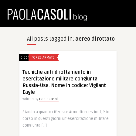
All posts tagged in:
aereo dirottato
0 Comments
FORZE ARMATE
Tecniche anti-dirottamento in
esercitazione militare congiunta
Russia-Usa. Nome in codice: Vigilant
Eagle
Written by
PaolaCasoli
Stando a quanto riferisce Armedforces Int’l, è in
corso in questi giorni un’esercitazione militare
congiunta […]