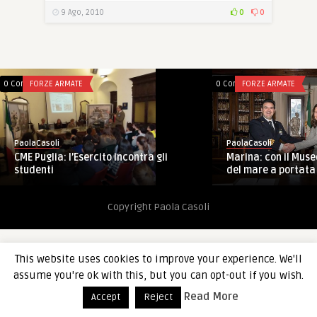
9 Ago, 2010
0
0
0 Comments
FORZE ARMATE
0 Comments
FORZE ARMATE
PaolaCasoli
PaolaCasoli
CME Puglia: l’Esercito incontra gli
Marina: con il Muse
studenti
del mare a portata
Copyright Paola Casoli
This website uses cookies to improve your experience. We'll
assume you're ok with this, but you can opt-out if you wish.
Read More
Accept
Reject