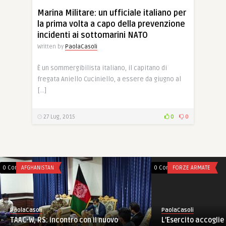
Marina Militare: un ufficiale italiano per
la prima volta a capo della prevenzione
incidenti ai sottomarini NATO
Written by
PaolaCasoli
È un sommergibilista italiano, il capitano di
fregata Aniello Cuciniello, a essere da giugno al
[…]
27 Lug, 2015
0
0
0 Comments
AFGHANISTAN
0 Comments
FORZE ARMATE
PaolaCasoli
PaolaCasoli
TAAC-W, RS: incontro con il nuovo
L’Esercito accoglie 