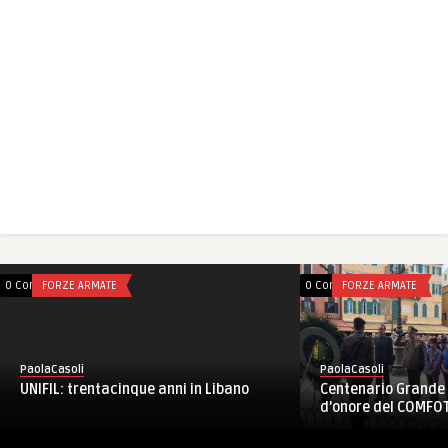
0 Comments
FORZE ARMATE
0 Comments
FORZE ARMATE
PaolaCasoli
PaolaCasoli
UNIFIL: trentacinque anni in Libano
Centenario Grande 
d’onore del COMFOTE