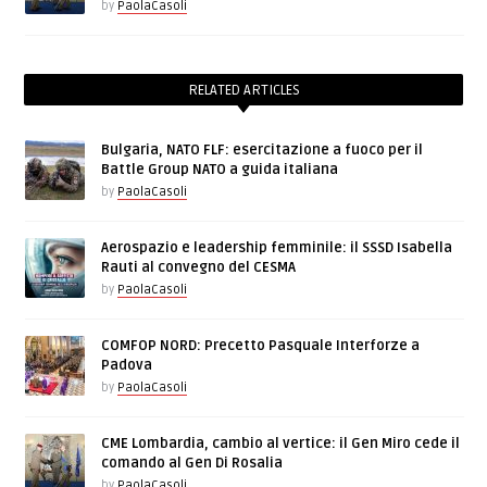
by
PaolaCasoli
RELATED ARTICLES
Bulgaria, NATO FLF: esercitazione a fuoco per il
Battle Group NATO a guida italiana
by
PaolaCasoli
Aerospazio e leadership femminile: il SSSD Isabella
Rauti al convegno del CESMA
by
PaolaCasoli
COMFOP NORD: Precetto Pasquale Interforze a
Padova
by
PaolaCasoli
CME Lombardia, cambio al vertice: il Gen Miro cede il
comando al Gen Di Rosalia
by
PaolaCasoli