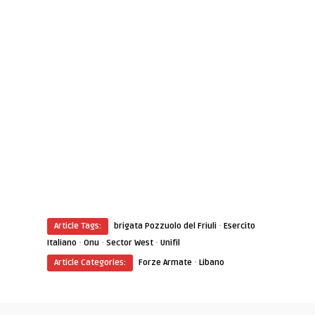
·
Article Tags:
brigata Pozzuolo del Friuli
Esercito
·
·
·
Italiano
Onu
Sector West
Unifil
·
Article Categories:
Forze Armate
Libano