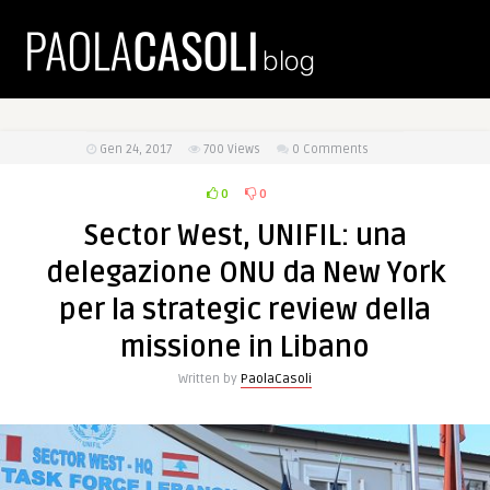
Gen 24, 2017
700
Views
0 Comments
0
0
Sector West, UNIFIL: una
delegazione ONU da New York
per la strategic review della
missione in Libano
Written by
PaolaCasoli