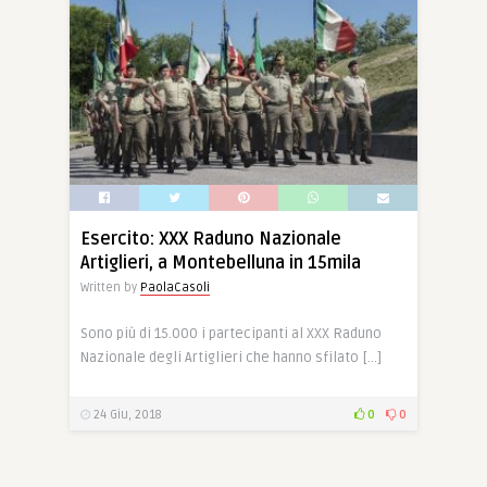
Esercito: XXX Raduno Nazionale
Artiglieri, a Montebelluna in 15mila
Written by
PaolaCasoli
Sono più di 15.000 i partecipanti al XXX Raduno
Nazionale degli Artiglieri che hanno sfilato […]
24 Giu, 2018
0
0