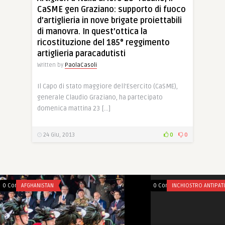
CaSME gen Graziano: supporto di fuoco
d’artiglieria in nove brigate proiettabili
di manovra. In quest’ottica la
ricostituzione del 185° reggimento
artiglieria paracadutisti
Written by
PaolaCasoli
Il Capo di stato maggiore dell’Esercito (CaSME),
generale Claudio Graziano, ha partecipato
domenica mattina 23 […]
24 Giu, 2013
0
0
0 Comments
AFGHANISTAN
0 Comments
INCHIOSTRO ANTIPAT