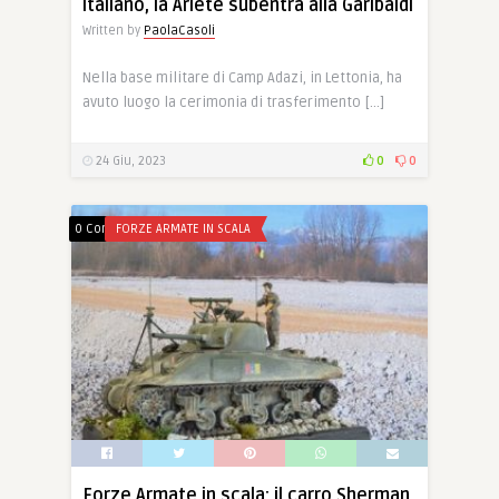
italiano, la Ariete subentra alla Garibaldi
Written by
PaolaCasoli
Nella base militare di Camp Adazi, in Lettonia, ha
avuto luogo la cerimonia di trasferimento […]
24 Giu, 2023
0
0
0 Comments
FORZE ARMATE IN SCALA
Forze Armate in scala: il carro Sherman