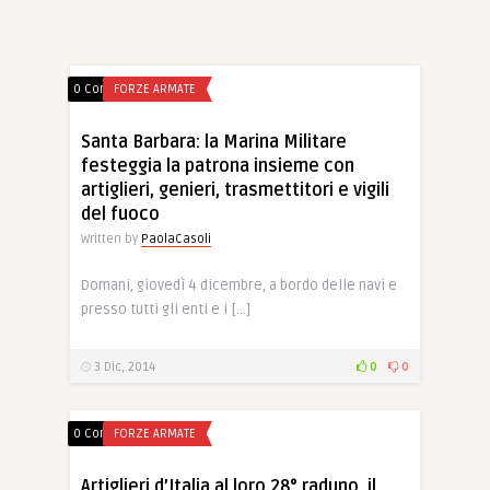
0 Comments
FORZE ARMATE
Santa Barbara: la Marina Militare
festeggia la patrona insieme con
artiglieri, genieri, trasmettitori e vigili
del fuoco
Written by
PaolaCasoli
Domani, giovedì 4 dicembre, a bordo delle navi e
presso tutti gli enti e i […]
3 Dic, 2014
0
0
0 Comments
FORZE ARMATE
Artiglieri d’Italia al loro 28° raduno, il