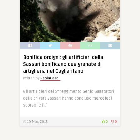
Bonifica ordigni: gli artificieri della
Sassari bonificano due granate di
artiglieria nel Cagliaritano
Written by
PaolaCasoli
Gli artificieri del 5° reggimento Genio Guastatori
della brigata Sassari hanno concluso mercoledì
scorso le […]
19 Mar, 2018
0
0