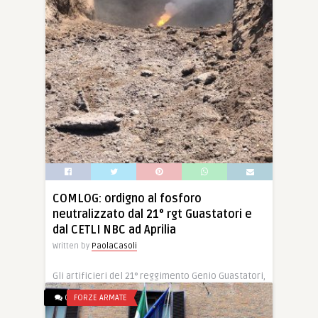
COMLOG: ordigno al fosforo
neutralizzato dal 21° rgt Guastatori e
dal CETLI NBC ad Aprilia
Written by
PaolaCasoli
Gli artificieri del 21° reggimento Genio Guastatori,
in collaborazione con il personale del Centro
0
FORZE ARMATE
Tecnico […]