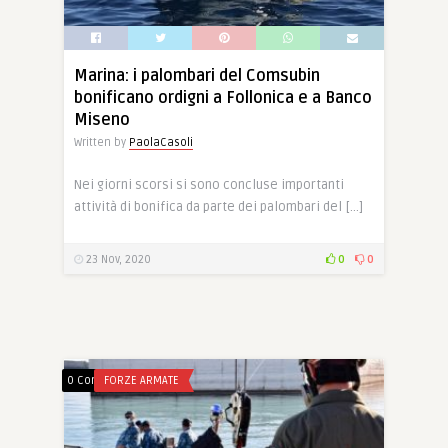
Marina: i palombari del Comsubin
bonificano ordigni a Follonica e a Banco
Miseno
Written by
PaolaCasoli
Nei giorni scorsi si sono concluse importanti
attività di bonifica da parte dei palombari del […]
23 Nov, 2020
0
0
0 Comments
FORZE ARMATE