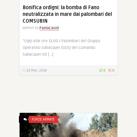
Bonifica ordigni: la bomba di Fano
neutralizzata in mare dai palombari del
COMSUBIN
Written by
PaolaCasoli
“Oggi alle ore 11.00 i Palombari del Gruppo
Operativo Subacquei (GOS) del Comando
Subacquei ed […]
19 Mar, 2018
0
0
0
FORZE ARMATE