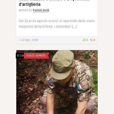
d’artiglieria
Written by
PaolaCasoli
Dal 22 al 24 agosto scorsi, si apprende dallo stato
maggiore della Difesa, i Palombari […]
27 Ago, 2018
0
0
0 Comments
FORZE ARMATE