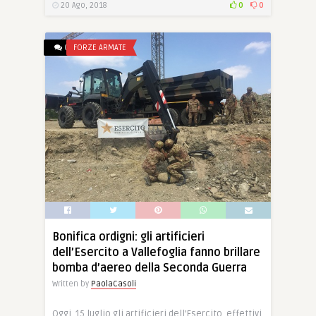
20 Ago, 2018
0
0
0
FORZE ARMATE
Bonifica ordigni: gli artificieri
dell’Esercito a Vallefoglia fanno brillare
bomba d’aereo della Seconda Guerra
Written by
PaolaCasoli
Oggi, 15 luglio gli artificieri dell’Esercito, effettivi