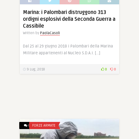
Marina: i Palombari distruggono 313
ordigni esplosivi della Seconda Guerra a
Cassibile
Written by
PaolaCasoli
Dal 25 al 29 giugno 2018 i Palombari della Marina
Militare appartenenti al Nucleo S.D.A.I. […]
9 Lug, 2018
0
0
0
FORZE ARMATE