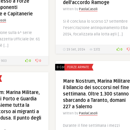
cesso a Forze
dell’accordo Ramoge
mponenti
Written by
PaolaCasoli
e e Capitanerie
soli
Si è conclusa lo scorso 17 settembre
l’esercitazione antinquinamento Elba
ione sulla 4^ serie
2014, focalizzata alla lotta agli […]
zzetta Ufficiale (nr. 61
 è […]
0
19 Set, 2014
1372
0
0
903
0 Comments
FORZE ARMATE
Mare Nostrum, Marina Militare
il bilancio dei soccorsi nel fine
: Marina Militare,
settimana. Oltre 1.300 stanno
i Porto e Guardia
sbarcando a Taranto, domani
sieme tutta la
227 a Salerno
orso ai migranti a
Written by
PaolaCasoli
usa. Il punto degli
Durante il fine settimana i mezzi