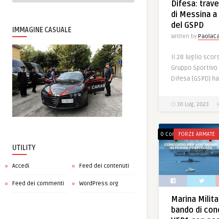
Difesa: trave
di Messina a 
del GSPD
IMMAGINE CASUALE
Written by
PaolaCa
Il 28 luglio scor
Gruppo Sportivo
Difesa (GSPD) ha
30 Lug, 2023
0 Comments
FORZE ARMATE
UTILITY
Accedi
Feed dei contenuti
Feed dei commenti
WordPress.org
Marina Milita
bando di con