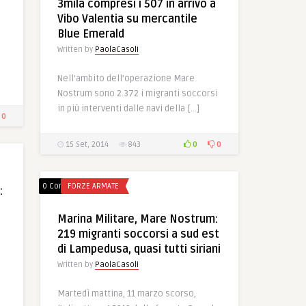
3mila compresi i 507 in arrivo a
Vibo Valentia su mercantile
Blue Emerald
Written by
PaolaCasoli
Nell’ambito dell’operazione Mare
Nostrum sono 2.372 i migranti soccorsi
in più interventi dalle navi della […]
0
0
0
15 Set, 2014
843
0 Comments
FORZE ARMATE
:
Marina Militare, Mare Nostrum:
219 migranti soccorsi a sud est
di Lampedusa, quasi tutti siriani
Written by
PaolaCasoli
Martedì mattina, 11 marzo scorso,