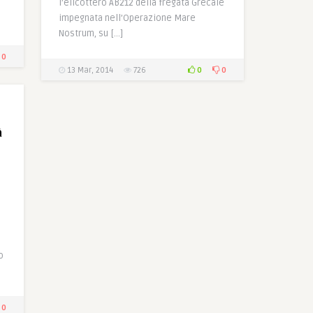
l’elicottero AB212 della fregata Grecale
impegnata nell’Operazione Mare
Nostrum, su […]
0
0
0
13 Mar, 2014
726
à
o
0