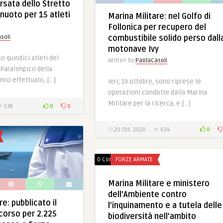
rsata dello Stretto
nuoto per 15 atleti
Marina Militare: nel Golfo di
Follonica per recupero del
combustibile solido perso dall
soli
motonave Ivy
so quindici atleti del
Written by
PaolaCasoli
 Paralimpico della
nno effettuato, […]
Ieri, 19 ottobre, sono riprese le
operazioni condotte dalla Marina
Militare per la ricerca, e […]
0
0
538
0
20 Ott, 2020
614
0 Comments
FORZE ARMATE
Marina Militare e ministero
dell’Ambiente contro
re: pubblicato il
l’inquinamento e a tutela delle
corso per 2.225
biodiversità nell’ambito