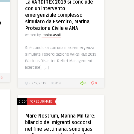
La VARDIREX 2019 si conclude
con un intervento
emergenziale complesso
simulato da Esercito, Marina,
a
Protezione Civile e ANA
Written by
PaolaCasoli
Si è conclusa con una maxi-emergenza
simulata l’esercitazione VARDIREX 2019
(Various Disaster Relief Management
Exercise), […]
0
0
0
8 Nov, 2019
819
0 Comments
FORZE ARMATE
Mare Nostrum, Marina Militare:
bilancio dei migranti soccorsi
nel fine settimana, sono quasi