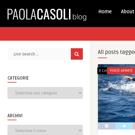
Home
About
All posts tagge
0 Comments
FORZE ARMATE
CATEGORIE
Categorie
ARCHIVI
Archivi