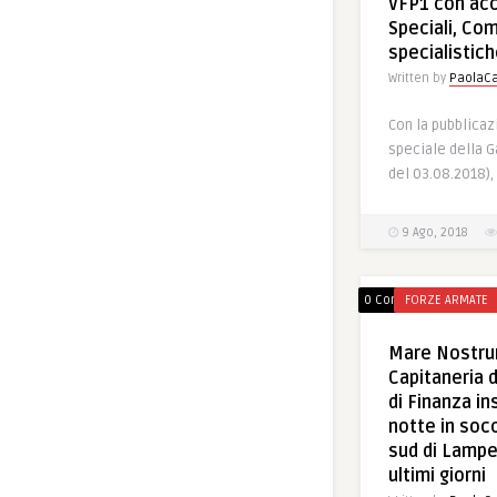
VFP1 con ac
Speciali, Co
specialistich
Written by
PaolaCa
Con la pubblicaz
speciale della Ga
del 03.08.2018),
9 Ago, 2018
0 Comments
FORZE ARMATE
Mare Nostrum
Capitaneria d
di Finanza in
notte in socc
sud di Lamped
ultimi giorni