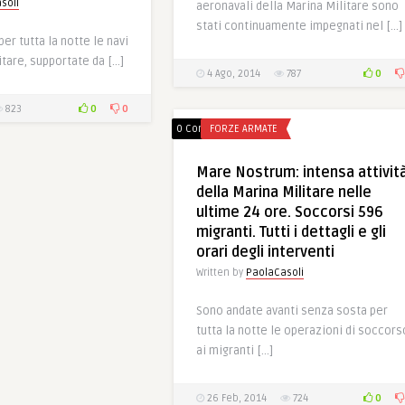
soli
aeronavali della Marina Militare sono
stati continuamente impegnati nel […]
 per tutta la notte le navi
itare, supportate da […]
0
4 Ago, 2014
787
0
0
823
0 Comments
FORZE ARMATE
Mare Nostrum: intensa attivit
della Marina Militare nelle
ultime 24 ore. Soccorsi 596
migranti. Tutti i dettagli e gli
orari degli interventi
Written by
PaolaCasoli
Sono andate avanti senza sosta per
tutta la notte le operazioni di soccors
ai migranti […]
0
26 Feb, 2014
724