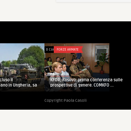
MATE
0 Comments
FORZE ARMATE
PaolaCasoli
tor West: centinaia di
Scuola Sottufficiali Esercito: con
farmaci consegnati da ...
la Assietta 2018, ciclo es ...
Copyright Paola Casoli