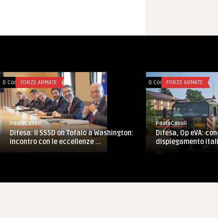
0 Comments
FORZE ARMATE
0 Comments
FORZE AR
PaolaCasoli
PaolaCasoli
UNIFIL, Sec
Accademia Militare di Modena: giurano
tività
flaconi di 
gli Allievi Ufficiali del 19 ...