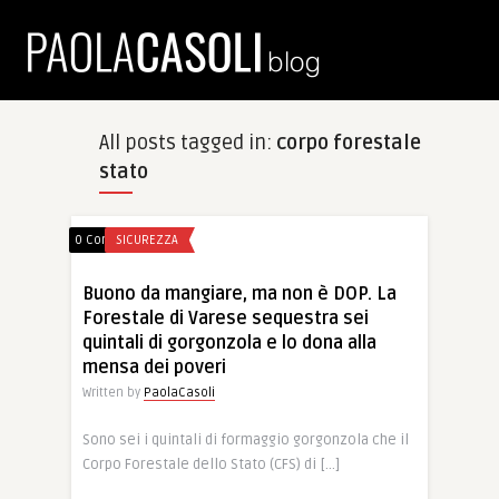
All posts tagged in:
corpo forestale
stato
0 Comments
SICUREZZA
Buono da mangiare, ma non è DOP. La
Forestale di Varese sequestra sei
quintali di gorgonzola e lo dona alla
mensa dei poveri
Written by
PaolaCasoli
Sono sei i quintali di formaggio gorgonzola che il
Corpo Forestale dello Stato (CFS) di […]