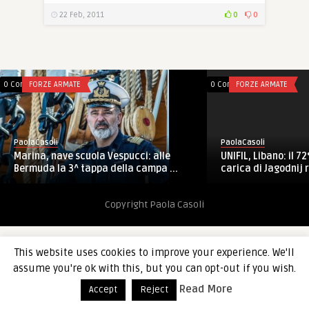
22 Feb, 2011
0
0
0 Comments
FORZE ARMATE
0 Comments
FORZE ARMATE
PaolaCasoli
PaolaCasoli
Marina, nave scuola Vespucci: alle
UNIFIL, Libano: il 7
Bermuda la 3^ tappa della campa ...
carica di Jagodnij ri
Copyright Paola Casoli
This website uses cookies to improve your experience. We'll
assume you're ok with this, but you can opt-out if you wish.
Read More
Accept
Reject