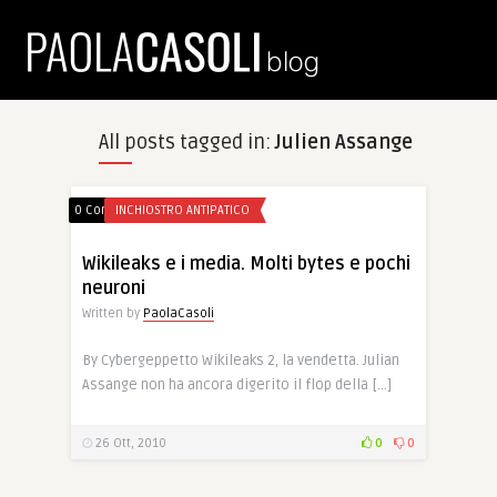
All posts tagged in:
Julien Assange
0 Comments
INCHIOSTRO ANTIPATICO
Wikileaks e i media. Molti bytes e pochi
neuroni
Written by
PaolaCasoli
By Cybergeppetto Wikileaks 2, la vendetta. Julian
Assange non ha ancora digerito il flop della […]
26 Ott, 2010
0
0