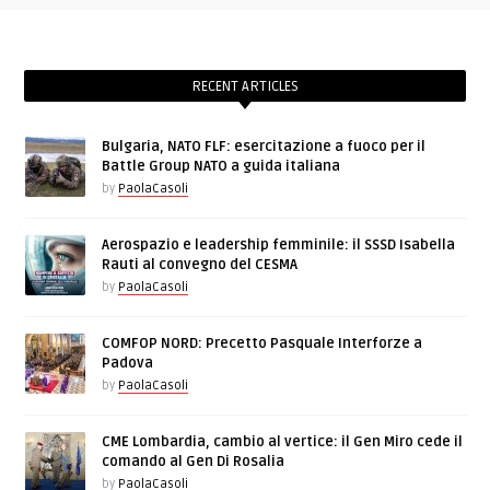
RECENT ARTICLES
Bulgaria, NATO FLF: esercitazione a fuoco per il
Battle Group NATO a guida italiana
by
PaolaCasoli
Aerospazio e leadership femminile: il SSSD Isabella
Rauti al convegno del CESMA
by
PaolaCasoli
COMFOP NORD: Precetto Pasquale Interforze a
Padova
by
PaolaCasoli
CME Lombardia, cambio al vertice: il Gen Miro cede il
comando al Gen Di Rosalia
by
PaolaCasoli