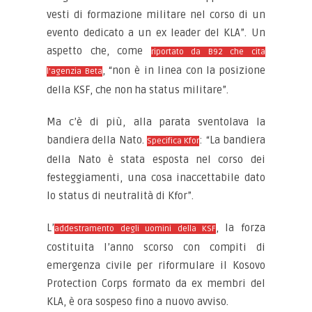
vesti di formazione militare nel corso di un
evento dedicato a un ex leader del KLA”. Un
aspetto che, come
riportato da B92 che cita
, “non è in linea con la posizione
l’agenzia Beta
della KSF, che non ha status militare”.
Ma c’è di più, alla parata sventolava la
bandiera della Nato.
: “La bandiera
Specifica Kfor
della Nato è stata esposta nel corso dei
festeggiamenti, una cosa inaccettabile dato
lo status di neutralità di Kfor”.
L’
, la forza
addestramento degli uomini della KSF
costituita l’anno scorso con compiti di
emergenza civile per riformulare il Kosovo
Protection Corps formato da ex membri del
KLA, è ora sospeso fino a nuovo avviso.