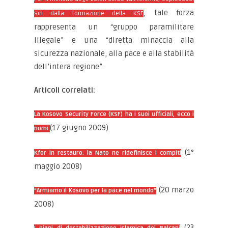
, tale forza
sin dalla formazione della KSF
rappresenta un “gruppo paramilitare
illegale” e una “diretta minaccia alla
sicurezza nazionale, alla pace e alla stabilità
dell’intera regione”.
Articoli correlati:
La Kosovo Security Force (KSF) ha i suoi ufficiali, ecco i
(17 giugno 2009)
nomi
(1°
Kfor in restauro: la Nato ne ridefinisce i compiti
maggio 2008)
(20 marzo
“Armiamo il Kosovo per la pace nel mondo”
2008)
(23