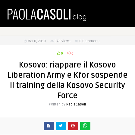
Mar 8, 2010
649
Views
0 Comments
0
0
Kosovo: riappare il Kosovo
Liberation Army e Kfor sospende
il training della Kosovo Security
Force
Written by
PaolaCasoli