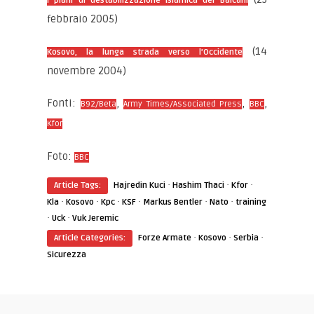
I piani di destabilizzazione islamica dei Balcani
febbraio 2005)
(14
Kosovo, la lunga strada verso l’Occidente
novembre 2004)
Fonti:
,
,
,
B92/Beta
Army Times/Associated Press
BBC
Kfor
Foto:
BBC
·
·
·
Article Tags:
Hajredin Kuci
Hashim Thaci
Kfor
·
·
·
·
·
·
Kla
Kosovo
Kpc
KSF
Markus Bentler
Nato
training
·
·
Uck
Vuk Jeremic
·
·
·
Article Categories:
Forze Armate
Kosovo
Serbia
Sicurezza