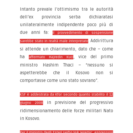
Intanto prevale l’ottimismo tra le autorità
dell’ex provincia serba dichiaratasi
unilateralmente indipendente poco più di
due anni fa:
il provvedimento di sospensione
. Addirittura
sarebbe stato in realtà male interpretato
si attende un chiarimento, dato che – come
ha
, vice del primo
affermato Hajredin Kuci
ministro Hashim Thaci – “nessuno si
aspetterebbe che il Kosovo non si
comportasse come uno stato sovrano”.
KSF è addestrata da Kfor secondo quanto stabilito il 12
in previsione del progressivo
giugno 2008
ridimensionamento delle forze militari Nato
in Kosovo.
Per il ministro degli Esteri serbo Vuk Jeremic, espressosi