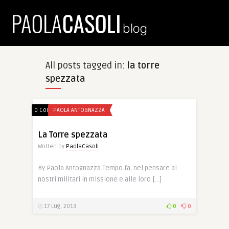
All posts tagged in:
la torre
spezzata
0 Comments
PAOLA ANTOGNAZZA
La Torre spezzata
Written by
PaolaCasoli
By Paola Antognazza Tempo fa, nel pensare ai
nostri militari in missione e alle loro […]
17 Lug, 2013
0
0