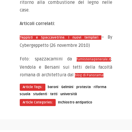
ritorno alla combustione del legno nelle
case.
Articoli correlati:
– By
Teppisti e Spaccavetrine. I nuovi templari
Cybergeppetto (26 novembre 2010)
Foto: spazzacamini da
;
fumisteriagenerale.it
Vendola e Bersani sui tetti della facoltà
romana di architettura dal
.
blog di Panorama
·
·
·
Article Tags:
baroni
Gelmini
protesta
riforma
·
·
·
scuola
studenti
tetti
università
Article Categories:
Inchiostro antipatico