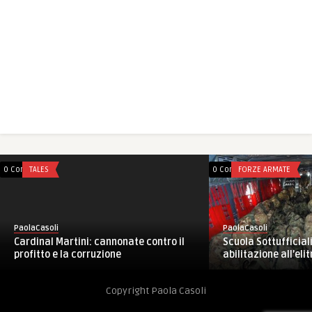
0 Comments
TALES
0 Comments
FORZE ARMATE
PaolaCasoli
PaolaCasoli
Cardinal Martini: cannonate contro il
Scuola Sottufficiali
profitto e la corruzione
abilitazione all’elit
Copyright Paola Casoli