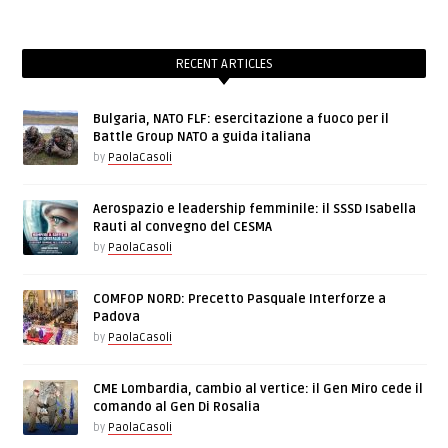
RECENT ARTICLES
Bulgaria, NATO FLF: esercitazione a fuoco per il
Battle Group NATO a guida italiana
by
PaolaCasoli
Aerospazio e leadership femminile: il SSSD Isabella
Rauti al convegno del CESMA
by
PaolaCasoli
COMFOP NORD: Precetto Pasquale Interforze a
Padova
by
PaolaCasoli
CME Lombardia, cambio al vertice: il Gen Miro cede il
comando al Gen Di Rosalia
by
PaolaCasoli