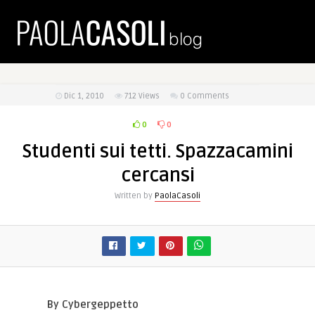
Dic 1, 2010
712
Views
0 Comments
0
0
Studenti sui tetti. Spazzacamini
cercansi
Written by
PaolaCasoli
By Cybergeppetto