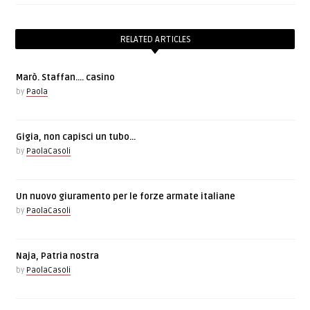
RELATED ARTICLES
Marò. Staffan…. casino
by
Paola
Gigia, non capisci un tubo…
by
PaolaCasoli
Un nuovo giuramento per le forze armate italiane
by
PaolaCasoli
Naja, Patria nostra
by
PaolaCasoli