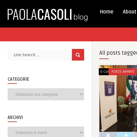
Home
About
All posts tagge
0 Comments
FORZE ARMATE
CATEGORIE
Categorie
ARCHIVI
Archivi