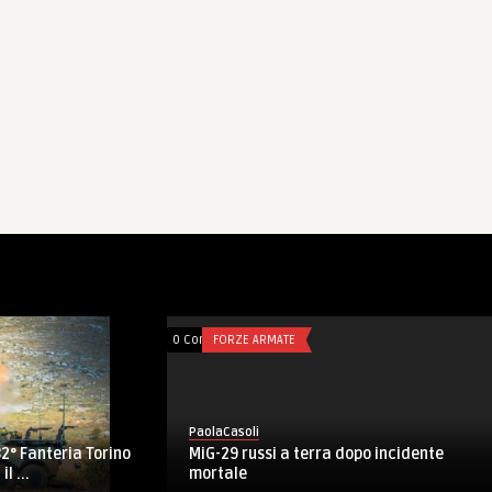
0 Comments
FORZE ARMATE
0 Comments
TALES
PaolaCasoli
PaolaCasoli
Difesa, il gen Graziano a Varsavia alla
Buon 2019!
sua ultima riunione NATO c ...