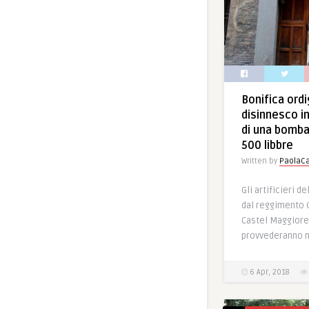
Bonifica ord
disinnesco i
di una bomba
500 libbre
Written by
PaolaCa
Gli artificieri d
dal reggimento G
Castel Maggiore
provvederanno n
6 Apr, 2018