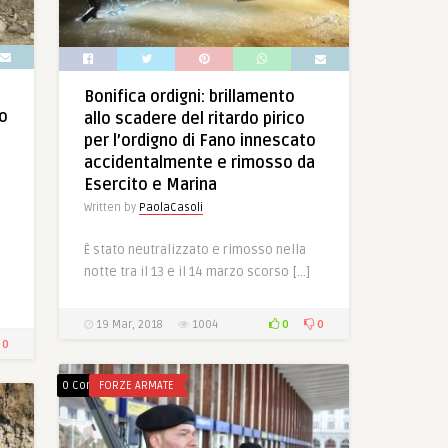
Bonifica ordigni: brillamento
no
allo scadere del ritardo pirico
per l’ordigno di Fano innescato
accidentalmente e rimosso da
Esercito e Marina
Written by
PaolaCasoli
È stato neutralizzato e rimosso nella
notte tra il 13 e il 14 marzo scorso […]
0
0
19 Mar, 2018
1004
0
0 Comments
FORZE ARMATE