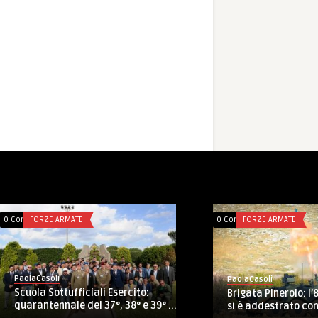
0 Comments
FORZE ARMATE
PaolaCasoli
 dopo incidente
Op eVA: il COMCOVI in visita alla
batteria missilistica italiana S ...