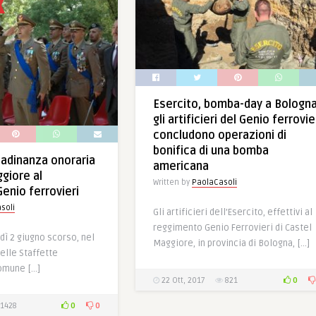
Esercito, bomba-day a Bologna
gli artificieri del Genio ferrovie
concludono operazioni di
bonifica di una bomba
tadinanza onoraria
americana
giore al
Written by
PaolaCasoli
enio ferrovieri
soli
Gli artificieri dell’Esercito, effettivi al
reggimento Genio Ferrovieri di Castel
edì 2 giugno scorso, nel
Maggiore, in provincia di Bologna, […]
elle Staffette
comune […]
0
22 Ott, 2017
821
0
0
1428