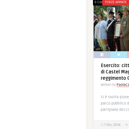
0 Comments
FORZE ARMATE
Esercito: cit
di Castel Mag
reggimento G
Written by
PaolaCa
Si è svolta giov
parco pubblico d
partigiane del 
7 Giu, 2016