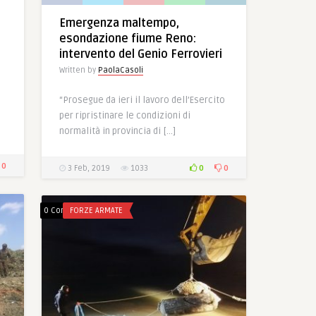
Emergenza maltempo,
esondazione fiume Reno:
intervento del Genio Ferrovieri
Written by
PaolaCasoli
“Prosegue da ieri il lavoro dell’Esercito
per ripristinare le condizioni di
normalità in provincia di […]
0
0
0
3 Feb, 2019
1033
0 Comments
FORZE ARMATE