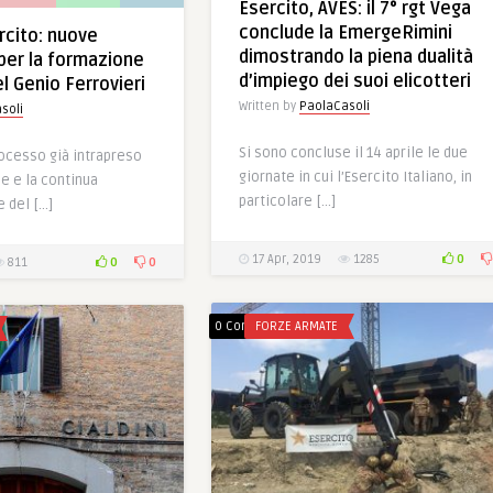
Esercito, AVES: il 7° rgt Vega
conclude la EmergeRimini
cito: nuove
dimostrando la piena dualità
per la formazione
d’impiego dei suoi elicotteri
el Genio Ferrovieri
Written by
PaolaCasoli
soli
Si sono concluse il 14 aprile le due
processo già intrapreso
giornate in cui l’Esercito Italiano, in
e e la continua
particolare […]
 del […]
0
17 Apr, 2019
1285
0
0
811
0 Comments
FORZE ARMATE