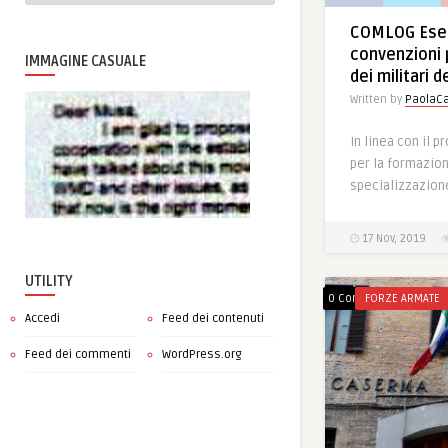
COMLOG Eser
convenzioni 
IMMAGINE CASUALE
dei militari d
Written by
PaolaCa
In linea con il 
per la formazion
specializzazione
17 Nov, 2019
UTILITY
0 Comments
FORZE ARMATE
Accedi
Feed dei contenuti
Feed dei commenti
WordPress.org