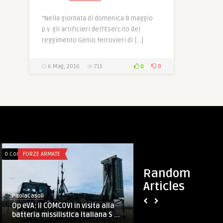
“Nella giornata di domenica 8 maggio
p.v. gli artificieri dell’Esercito del
reggimento Genio ferrovieri di […]
0
0
6 Mag, 2016
715
0 Comments
FORZE ARMATE
Random
Articles
PaolaCasoli
Difesa: alla 24esima edizione di
Job&Orienta 2014 il tema è ...