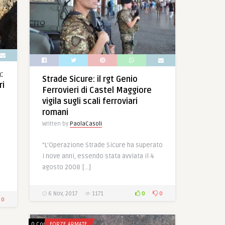
:
Strade Sicure: il rgt Genio
ri
Ferrovieri di Castel Maggiore
vigila sugli scali ferroviari
romani
Written by
PaolaCasoli
“L’Operazione Strade Sicure ha superato
i nove anni, essendo stata avviata il 4
agosto 2008 […]
0
0
6 Nov, 2017
1171
0
0 Comments
FORZE ARMATE