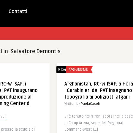
Contatti
d in:
Salvatore Demontis
0 Comments
AFGHANISTAN
RC-W ISAF: i
Afghanistan, RC-W ISAF: a Hera
el PAT inaugurano
i Carabinieri del PAT insegnano
riproduzione al
topografia ai poliziotti afgani
ning Center di
Written by
PaolaCasoli
Si è tenuto nei gironi scorsi nella base
soli
di Camp Arena, sede del Regional
i presso la scuola di
Command-West […]