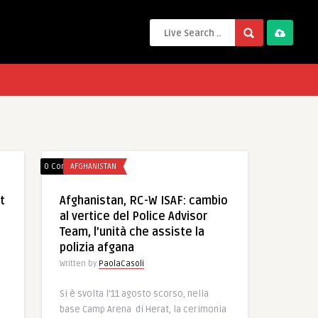
0 Comments
AFGHANISTAN
t
Afghanistan, RC-W ISAF: cambio
al vertice del Police Advisor
Team, l’unità che assiste la
polizia afgana
Written by
PaolaCasoli
Si è svolta l’11 agosto scorso, nella
base Camp Arena di Herat, la cerimonia