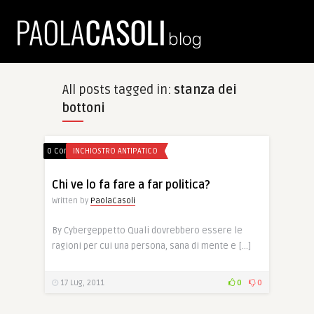
All posts tagged in:
stanza dei
bottoni
0 Comments
INCHIOSTRO ANTIPATICO
Chi ve lo fa fare a far politica?
Written by
PaolaCasoli
By Cybergeppetto Quali dovrebbero essere le
ragioni per cui una persona, sana di mente e […]
17 Lug, 2011
0
0