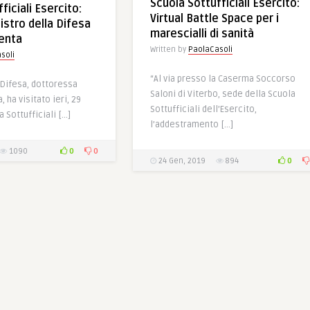
Scuola Sottufficiali Esercito:
ficiali Esercito:
Virtual Battle Space per i
nistro della Difesa
marescialli di sanità
renta
Written by
PaolaCasoli
soli
“Al via presso la Caserma Soccorso
a Difesa, dottoressa
Saloni di Viterbo, sede della Scuola
, ha visitato ieri, 29
Sottufficiali dell’Esercito,
 Sottufficiali […]
l’addestramento […]
0
0
1090
0
24 Gen, 2019
894