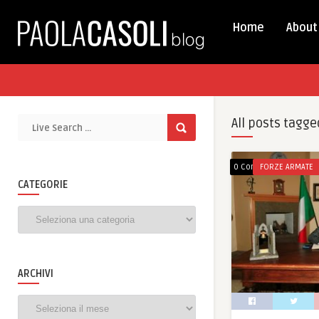
Home
About
All posts tagge
0 Comments
FORZE ARMATE
CATEGORIE
Categorie
ARCHIVI
Archivi