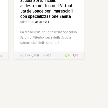
Scuola Sottufficiali:
addestramento con il Virtual
Battle Space per i marescialli
con specializzazione Sanità
Written by
PaolaCasoli
Ha preso il via, nella Caserma Soccorso
Saloni di Viterbo, sede della Scuola
Sottufficiali dell’Esercito, […]
0
0
16 Gen, 2018
856
0