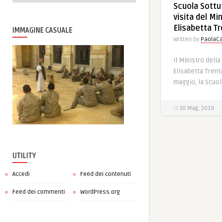
Scuola Sottuf
visita del Mi
Elisabetta T
IMMAGINE CASUALE
Written by
PaolaCa
Il Ministro dell
Elisabetta Trenta
maggio, la Scuola
30 Mag, 2019
UTILITY
Accedi
Feed dei contenuti
Feed dei commenti
WordPress.org