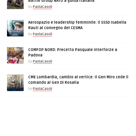
Battle Group NATO a guida italiana
by
PaolaCasoli
Aerospazio e leadership femminile: il SSSD Isabella
Rauti al convegno del CESMA
by
PaolaCasoli
COMFOP NORD: Precetto Pasquale Interforze a
Padova
by
PaolaCasoli
CME Lombardia, cambio al vertice: il Gen Miro cede il
comando al Gen Di Rosalia
by
PaolaCasoli