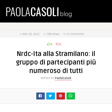
Mar 29, 2011
798
Views
0 Comments
0
0
Nrdc-Ita alla Stramilano: il
gruppo di partecipanti più
numeroso di tutti
Written by
PaolaCasoli