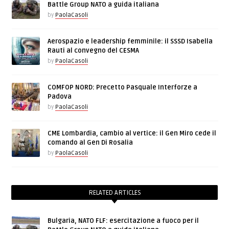
Battle Group NATO a guida italiana
by
PaolaCasoli
Aerospazio e leadership femminile: il SSSD Isabella
Rauti al convegno del CESMA
by
PaolaCasoli
COMFOP NORD: Precetto Pasquale Interforze a
Padova
by
PaolaCasoli
CME Lombardia, cambio al vertice: il Gen Miro cede il
comando al Gen Di Rosalia
by
PaolaCasoli
RELATED ARTICLES
Bulgaria, NATO FLF: esercitazione a fuoco per il