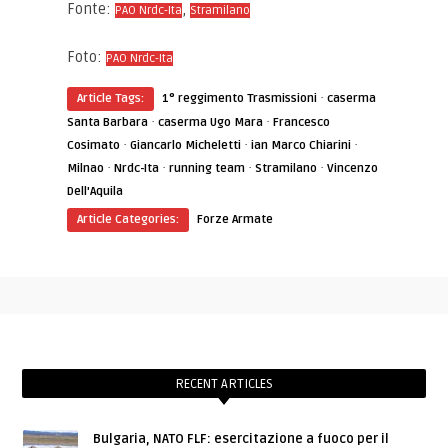
Fonte:
,
PAO Nrdc-Ita
Stramilano
Foto:
PAO Nrdc-Ita
·
Article Tags:
1° reggimento Trasmissioni
caserma
·
·
Santa Barbara
caserma Ugo Mara
Francesco
·
·
·
Cosimato
Giancarlo Micheletti
ian Marco Chiarini
·
·
·
·
Milnao
Nrdc-Ita
running team
Stramilano
Vincenzo
Dell'Aquila
Article Categories:
Forze Armate
RECENT ARTICLES
Bulgaria, NATO FLF: esercitazione a fuoco per il