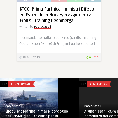
KTCC, Prima Parthica: i ministri Difesa
ed Esteri della Norvegia aggiornati a
Erbil su training Peshmerga
Written by
PaolaCasoli
Il Comandante italiano del KTCC (Kurdish Training
Coordination Centre) di Erbil, in Iraq, ha accolto […]
28 Ago, 2015
0
0
0 Comments
FORZE ARMATE
0 Comments
AFGHANISTAN
PaolaCasoli
PaolaCasoli
Elicottero Marina in mare: cordoglio
Afghanistan, RC-W 
del CaSMD gen Graziano per lo ...
commiato del comand