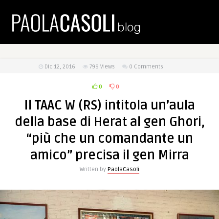
Dic 12, 2016
799
Views
0 Comments
0
0
Il TAAC W (RS) intitola un’aula
della base di Herat al gen Ghori,
“più che un comandante un
amico” precisa il gen Mirra
Written by
PaolaCasoli