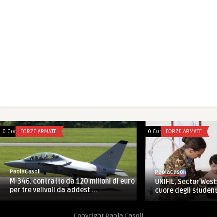
0 Comments
FORZE ARMATE
0 Comments
FORZE ARMATE
PaolaCasoli
PaolaCasoli
M-346: contratto da 120 milioni di euro
UNIFIL, Sector West:
per tre velivoli da addest ...
cuore degli student
Copyright Paola Casoli