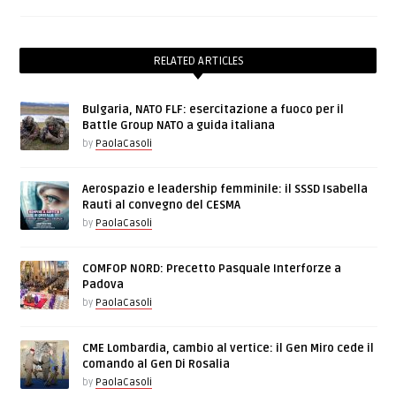
RELATED ARTICLES
Bulgaria, NATO FLF: esercitazione a fuoco per il
Battle Group NATO a guida italiana
by
PaolaCasoli
Aerospazio e leadership femminile: il SSSD Isabella
Rauti al convegno del CESMA
by
PaolaCasoli
COMFOP NORD: Precetto Pasquale Interforze a
Padova
by
PaolaCasoli
CME Lombardia, cambio al vertice: il Gen Miro cede il
comando al Gen Di Rosalia
by
PaolaCasoli