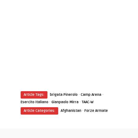
·
·
Article Tags:
brigata Pinerolo
Camp Arena
·
·
Esercito Italiano
Gianpaolo Mirra
TAAC-W
·
Article Categories:
Afghanistan
Forze Armate