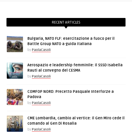
RECENT ARTICLES
Bulgaria, NATO FLF: esercitazione a fuoco per il
Battle Group NATO a guida italiana
by
PaolaCasoli
Aerospazio e leadership femminile: il SSSD Isabella
Rauti al convegno del CESMA
by
PaolaCasoli
COMFOP NORD: Precetto Pasquale Interforze a
Padova
by
PaolaCasoli
CME Lombardia, cambio al vertice: il Gen Miro cede il
comando al Gen Di Rosalia
by
PaolaCasoli