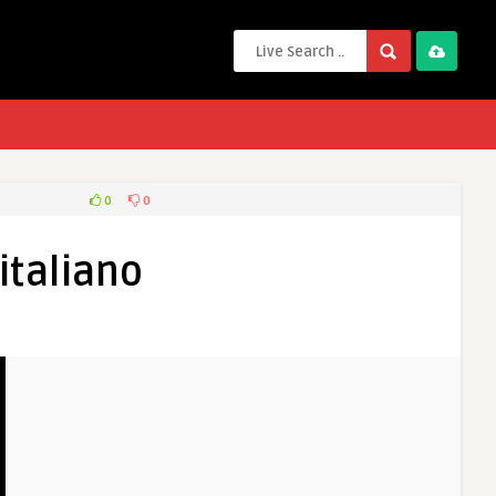
0
0
italiano