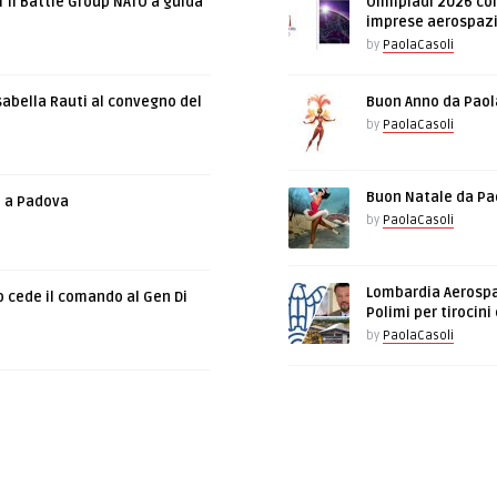
r il Battle Group NATO a guida
Olimpiadi 2026 con
imprese aerospazia
by
PaolaCasoli
sabella Rauti al convegno del
Buon Anno da Paola
by
PaolaCasoli
Buon Natale da Paol
e a Padova
by
PaolaCasoli
Lombardia Aerospac
o cede il comando al Gen Di
Polimi per tirocini
by
PaolaCasoli