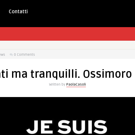
Contatti
ews
0 Comments
ti ma tranquilli. Ossimoro 
Written by
PaolaCasoli