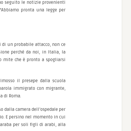
no seguito le notizie provenienti
: “Abbiamo pronta una legge per
i di un probabile attacco, non ce
ione perché da noi, in Italia, la
 mite che è pronto a spogliarsi
imosso il presepe dalla scuola
 parola immigrato con migrante,
ta di Roma.
so dalla camera dell’ospedale per
rio. E persino nel momento in cui
raba per soli figli di arabi, alla