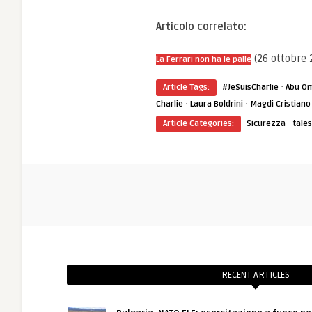
Articolo correlato:
(26 ottobre 
La Ferrari non ha le palle
·
Article Tags:
#JeSuisCharlie
Abu O
·
·
Charlie
Laura Boldrini
Magdi Cristiano
·
Article Categories:
Sicurezza
tales
RECENT ARTICLES