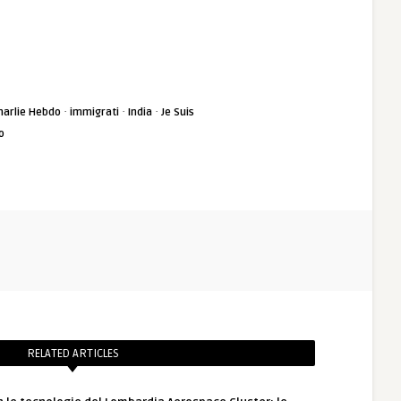
·
·
·
harlie Hebdo
immigrati
India
Je Suis
o
RELATED ARTICLES