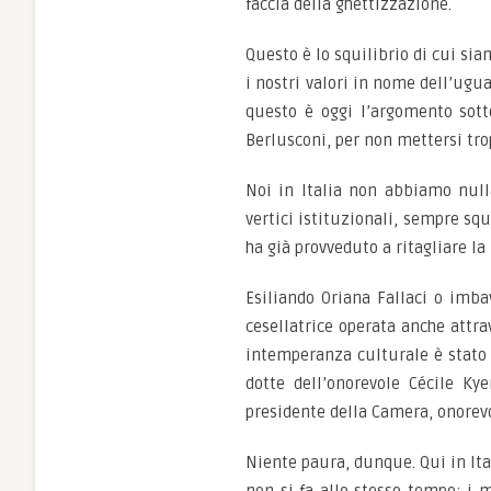
faccia della ghettizzazione.
Questo è lo squilibrio di cui sia
i nostri valori in nome dell’ugu
questo è oggi l’argomento sotto
Berlusconi, per non mettersi tr
Noi in Italia non abbiamo nulla
vertici istituzionali, sempre sq
ha già provveduto a ritagliare la
Esiliando Oriana Fallaci o imba
cesellatrice operata anche attra
intemperanza culturale è stato 
dotte dell’onorevole Cécile K
presidente della Camera, onorevo
Niente paura, dunque. Qui in Ital