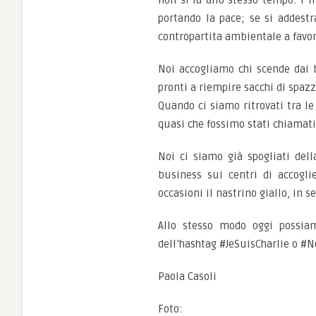
non si fa allo stesso tempo: i m
portando la pace; se si addestr
contropartita ambientale a favor
Noi accogliamo chi scende dai b
pronti a riempire sacchi di spazz
Quando ci siamo ritrovati tra l
quasi che fossimo stati chiamat
Noi ci siamo già spogliati dell
business sui centri di accogli
occasioni il nastrino giallo, in s
Allo stesso modo oggi possiam
dell’hashtag #JeSuisCharlie o #N
Paola Casoli
Foto:
Ansa