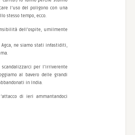
r carità!) lo fanno perché stanno
care l’uso del poligono con una
llo stesso tempo, ecco.
nsibilità dell’ospite, umilmente
gca, ne siamo stati infastiditi,
mma.
candalizzarci per l’irriverente
oggiamo al bavero delle grandi
 abbandonati in India.
l’attacco di ieri ammantandoci