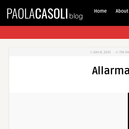
Home
About
Gen 8, 2015
736
Vi
Allarma