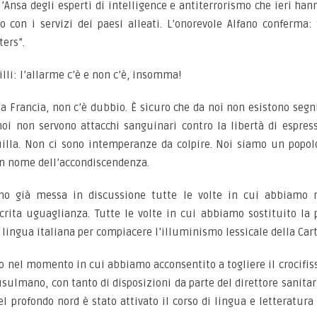
’Ansa degli esperti di intelligence e antiterrorismo che ieri han
o con i servizi dei paesi alleati. L’onorevole Alfano conferma
ters”.
lli: l’allarme c’è e non c’è, insomma!
a Francia, non c’è dubbio. È sicuro che da noi non esistono segn
noi non servono attacchi sanguinari contro la libertà di espress
illa. Non ci sono intemperanze da colpire. Noi siamo un popolo
 in nome dell’accondiscendenza.
amo già messa in discussione tutte le volte in cui abbiamo r
crita uguaglianza. Tutte le volte in cui abbiamo sostituito la
 lingua italiana per compiacere l’illuminismo lessicale della Car
o nel momento in cui abbiamo acconsentito a togliere il crocifis
sulmano, con tanto di disposizioni da parte del direttore sanita
 profondo nord è stato attivato il corso di lingua e letteratura a