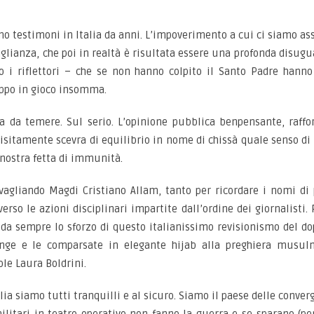
mo testimoni in Italia da anni. L’impoverimento a cui ci siamo ass
aglianza, che poi in realtà è risultata essere una profonda disugu
 i riflettori – che se non hanno colpito il Santo Padre hanno 
oppo in gioco insomma.
 da temere. Sul serio. L’opinione pubblica benpensante, raffor
uisitamente scevra di equilibrio in nome di chissà quale senso di
 nostra fetta di immunità.
vagliando Magdi Cristiano Allam, tanto per ricordare i nomi di
verso le azioni disciplinari impartite dall’ordine dei giornalisti
da sempre lo sforzo di questo italianissimo revisionismo del do
yenge e le comparsate in elegante hijab alla preghiera musu
le Laura Boldrini.
ia siamo tutti tranquilli e al sicuro. Siamo il paese delle converg