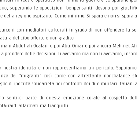
ilitari in teatro operativo non fanno la guerra e se sparano (pe
ano, superando le opposizioni benpensanti, devono poi giustifi
e della regione ospitante. Come minimo. Si spara e non si spara a
arconi con mediatori culturali in grado di non offendere la se
atura del cibo offerto e non gradito.
e mani Abdullah Ocalan, e poi Abu Omar e poi ancora Mehmet Ali A
i a prendere delle decisioni: li avevamo ma non li avevamo, inso
a nostra identità e non rappresentiamo un pericolo. Sappiamo s
enza dei “migranti” così come con altrettanta nonchalance sf
egno di ipocrita solidarietà nei confronti dei due militari italiani
o sentirci parte di questa emozione corale al cospetto del
otAfraid: allarmati ma tranquilli.