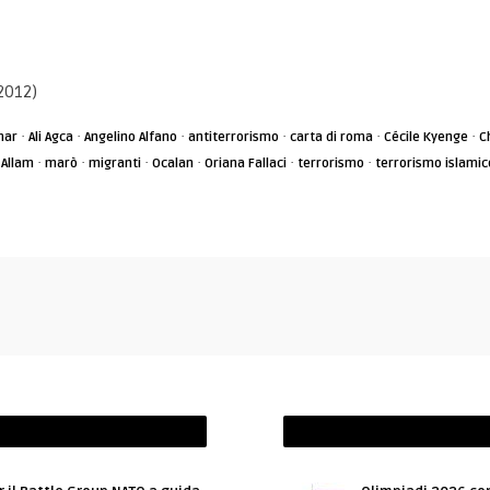
2012)
·
·
·
·
·
·
mar
Ali Agca
Angelino Alfano
antiterrorismo
carta di roma
Cécile Kyenge
C
·
·
·
·
·
·
 Allam
marò
migranti
Ocalan
Oriana Fallaci
terrorismo
terrorismo islamic