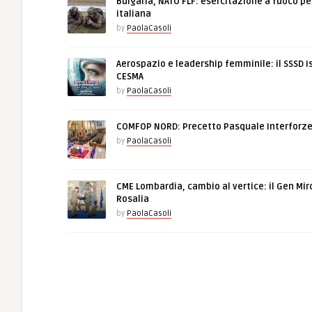
Bulgaria, NATO FLF: esercitazione a fuoco pe
italiana
by
PaolaCasoli
Aerospazio e leadership femminile: il SSSD I
CESMA
by
PaolaCasoli
COMFOP NORD: Precetto Pasquale Interforz
by
PaolaCasoli
CME Lombardia, cambio al vertice: il Gen Mir
Rosalia
by
PaolaCasoli