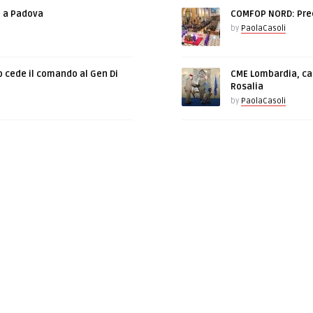
e a Padova
COMFOP NORD: Prec
by
PaolaCasoli
o cede il comando al Gen Di
CME Lombardia, cam
Rosalia
by
PaolaCasoli