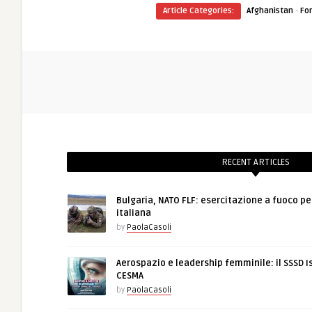
·
Article Categories:
Afghanistan
Fo
RECENT ARTICLES
Bulgaria, NATO FLF: esercitazione a fuoco pe
italiana
by
PaolaCasoli
Aerospazio e leadership femminile: il SSSD I
CESMA
by
PaolaCasoli