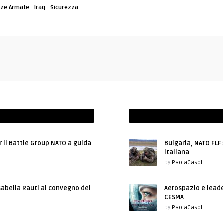
·
·
rze Armate
Iraq
Sicurezza
r il Battle Group NATO a guida
Bulgaria, NATO FLF
italiana
by
PaolaCasoli
sabella Rauti al convegno del
Aerospazio e leade
CESMA
by
PaolaCasoli