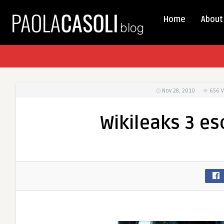
Home
About
Nov 28, 2010
656
V
Wikileaks 3 es