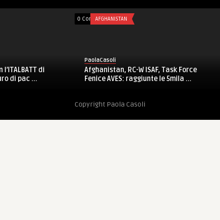
mments
FORZE ARMATE
0 Comments
FORZE ARMATE
PaolaCasoli
olaCasoli
La Corea Nord chiede a 
ercito, 82° rgt Torino: 2^ Toro Ten,
USA di sospendere esercit
ento sportivo benefico c ...
Copyright Paola Casoli