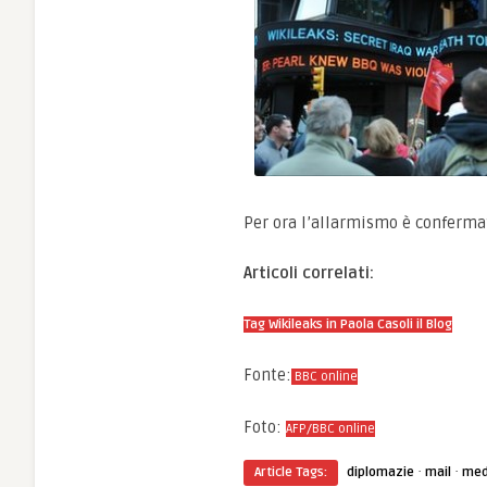
Per ora l’allarmismo è confermato
Articoli correlati:
Tag Wikileaks in Paola Casoli il Blog
Fonte:
BBC online
Foto:
AFP/BBC online
·
·
Article Tags:
diplomazie
mail
med