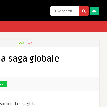
0
0
la saga globale
PP
isodio della saga globale di