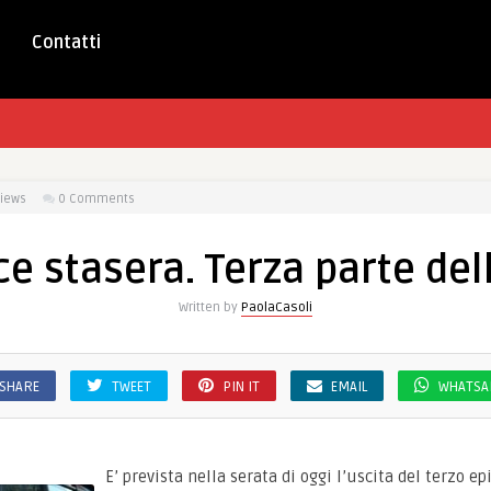
Contatti
iews
0 Comments
ce stasera. Terza parte del
Written by
PaolaCasoli
SHARE
TWEET
PIN IT
EMAIL
WHATSA
E’ prevista nella serata di oggi l’uscita del terzo ep