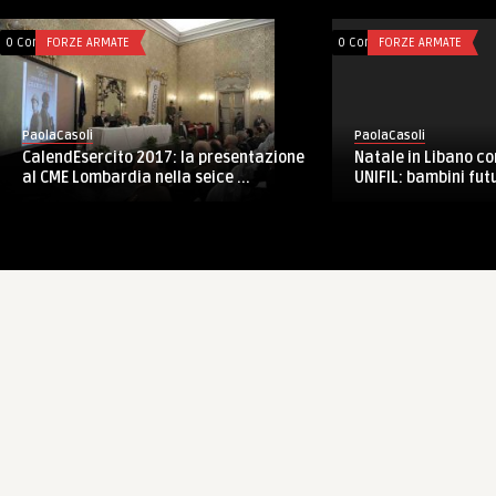
0 Comments
FORZE ARMATE
0 Co
PaolaCasoli
Pa
 visita del
Il Corpo militare della Croce Rossa si
Es
amm St ...
presenta ai media nel suo p ...
ev