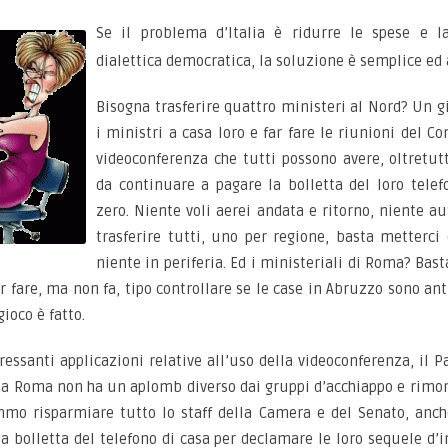
Se il problema d’Italia è ridurre le spese e la
dialettica democratica, la soluzione è semplice ed 
Bisogna trasferire quattro ministeri al Nord? Un gi
i ministri a casa loro e far fare le riunioni del Co
videoconferenza che tutti possono avere, oltretutt
da continuare a pagare la bolletta del loro telef
zero. Niente voli aerei andata e ritorno, niente au
trasferire tutti, uno per regione, basta metterc
niente in periferia. Ed i ministeriali di Roma? Bast
er fare, ma non fa, tipo controllare se le case in Abruzzo sono ant
ioco è fatto.
eressanti applicazioni relative all’uso della videoconferenza, il 
e a Roma non ha un aplomb diverso dai gruppi d’acchiappo e rimorc
emmo risparmiare tutto lo staff della Camera e del Senato, anc
la bolletta del telefono di casa per declamare le loro sequele d’i