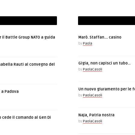
r il Battle Group NATO a guida
Marò. Staffan…. casino
by
Paola
Gigia, non capisci un tubo…
sabella Rauti al convegno del
by
PaolaCasoli
Un nuovo giuramento per le f
e a Padova
by
PaolaCasoli
Naja, Patria nostra
o cede il comando al Gen Di
by
PaolaCasoli