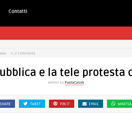
Contatti
iews
0 Comments
ubblica e la tele protesta 
Written by
PaolaCasoli
SHARE
TWEET
PIN IT
EMAIL
WHATSA