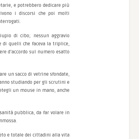
tarie, e potrebbero dedicare più
rivono i discorsi che poi molti
terrogati.
iupio di cibo; nessun aggravio
i quelli che faceva la triplice,
sere d’accordo sul numero esatto
re un sacco di vetrine sfondate,
anno studiando per gli scrutini e
tetegli un mouse in mano, anche
sanità pubblica, da far volare in
ommossa.
 e totale dei cittadini alla vita