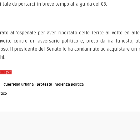
i tale da portarci in breve tempo alla guida del G8.
erato all’ospedale per aver riportato delle ferite al volto ed al
eito contro un avversario politico e, preso da ira funesta, ab
ploso. Il presidente del Senato lo ha condannato ad acquistare un n
hi.
Pasty73
·
·
·
a
guerriglia urbana
protesta
violenza politica
tico