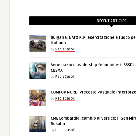
RECENT ARTICLES
Bulgaria, NATO FLF: esercitazione a fuoco pe
italiana
by
PaolaCasoli
Aerospazio e leadership femminile: il SSSD I
CESMA
by
PaolaCasoli
COMFOP NORD: Precetto Pasquale Interforz
by
PaolaCasoli
CME Lombardia, cambio al vertice: il Gen Mir
Rosalia
by
PaolaCasoli