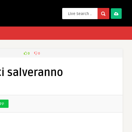
0
0
ci salveranno
PP