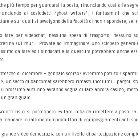
he più tempo per guardarsi la posta, rinunciando così alle segre
inunciando ai cosiddetti “ghost writers”, i fantasmini che sc
re e sui quali si avvalgono della facoltà di non rispondere, se in
o fare per videochat, nessuna spesa di trasporto, nessuno sc
retina sui muri. Provate ad immaginare uno sciopero generale d
lissimo da fare ed i sindacati e la questura potrebbero anche es
to.
dentesche di dicembre – gennaio scorso? Avremmo potuto risparmia
e, un sacco di bancomat sarebbero rimasti incolumi. I pargoli st
 il prossimo autunno avranno voglia di fare ancora casino, met
 un gran guaio.
ntri fisici si potrebbero evitare, roba da rimettere a posto la 
 da mandare in fallimento i produttori di equipaggiamenti anti s
grande video-democrazia con un livello di partecipazione completo