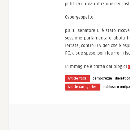
politica e una riduzione dei cost
Cybergeppetto
p.s. Il senatore D è stato ricov
sessione parlamentare abbia inv
ferrata, contro il video che è es
PC, a sue spese, per ridurre i risc
L’immagine è tratta dal blog di
·
Article Tags:
democrazia
dielettic
Article Categories:
Inchiostro antipa