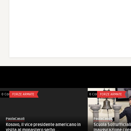
0 Comments
AFGHANISTAN
0 Comments
FORZE
PaolaCaso
PaolaCasoli
NRDC-ITA
o
Afghanistan, RC-W ISAF: cambio al
cooperat
vertice dell’ASAAT, il colonne ...