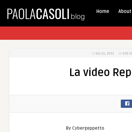
Home
About
Giu 21, 2011
695
V
La video Rep
By Cybergeppetto