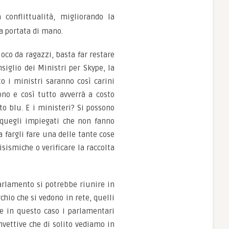
 conflittualità, migliorando la
a portata di mano.
oco da ragazzi, basta far restare
nsiglio dei Ministri per Skype, la
o i ministri saranno così carini
ono e così tutto avverrà a costo
to blu. E i ministeri? Si possono
i quegli impiegati che non fanno
a fargli fare una delle tante cose
isismiche o verificare la raccolta
Parlamento si potrebbe riunire in
hio che si vedono in rete, quelli
he in questo caso i parlamentari
nvettive che di solito vediamo in