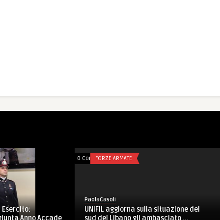
 ARMATE
0 Comments
INCHIOSTRO ANTIPATICO
li
PaolaCasoli
 4th COS Conference:
Da Cassibile a Cernobbio. Bado
ion, collective security and ...
cercasi disperatamente