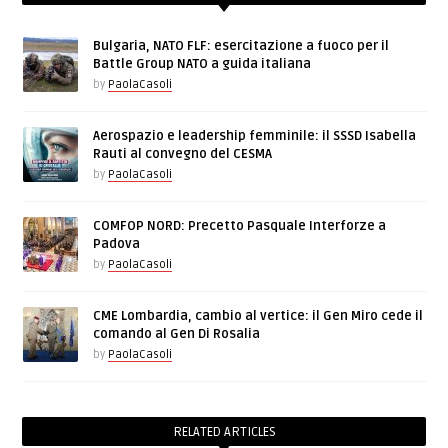
Bulgaria, NATO FLF: esercitazione a fuoco per il
Battle Group NATO a guida italiana
by
PaolaCasoli
Aerospazio e leadership femminile: il SSSD Isabella
Rauti al convegno del CESMA
by
PaolaCasoli
COMFOP NORD: Precetto Pasquale Interforze a
Padova
by
PaolaCasoli
CME Lombardia, cambio al vertice: il Gen Miro cede il
comando al Gen Di Rosalia
by
PaolaCasoli
RELATED ARTICLES