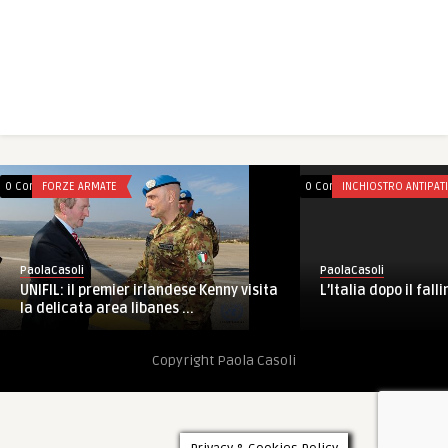
0 Comments
FORZE ARMATE
0 Comments
INCHIOSTRO ANTIPAT
PaolaCasoli
PaolaCasoli
UNIFIL: il premier irlandese Kenny visita
L’Italia dopo il fall
la delicata area libanes ...
Copyright Paola Casoli