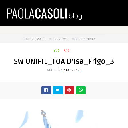
Apr 29, 2012
291
Views
0 Comments
0
0
SW UNIFIL_TOA D’Isa_Frigo_3
Written by
PaolaCasoli