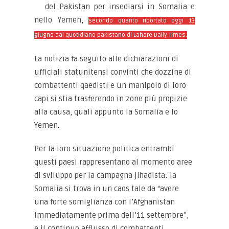
del Pakistan per insediarsi in Somalia e
nello Yemen,
secondo quanto riportato oggi 13
giugno dal quotidiano pakistano di Lahore Daily Times.
La notizia fa seguito alle dichiarazioni di
ufficiali statunitensi convinti che dozzine di
combattenti qaedisti e un manipolo di loro
capi si stia trasferendo in zone più propizie
alla causa, quali appunto la Somalia e lo
Yemen.
Per la loro situazione politica entrambi
questi paesi rappresentano al momento aree
di sviluppo per la campagna jihadista: la
Somalia si trova in un caos tale da “avere
una forte somiglianza con l’Afghanistan
immediatamente prima dell’11 settembre”,
e il continuo afflusso di combattenti