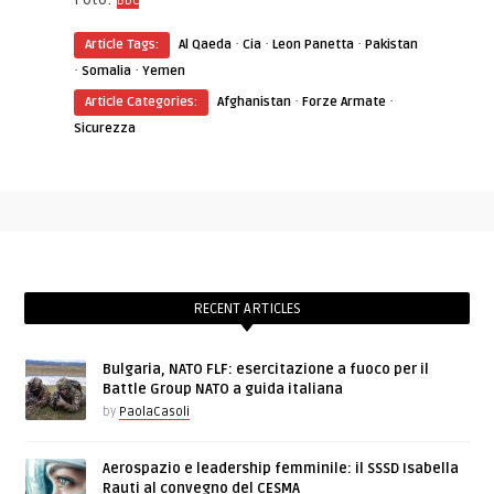
Bbc
·
·
·
Article Tags:
Al Qaeda
Cia
Leon Panetta
Pakistan
·
·
Somalia
Yemen
·
·
Article Categories:
Afghanistan
Forze Armate
Sicurezza
RECENT ARTICLES
Bulgaria, NATO FLF: esercitazione a fuoco per il
Battle Group NATO a guida italiana
by
PaolaCasoli
Aerospazio e leadership femminile: il SSSD Isabella
Rauti al convegno del CESMA