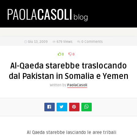
Giu 13, 2009
679
Views
0 Comments
0
0
Al-Qaeda starebbe traslocando
dal Pakistan in Somalia e Yemen
Written by
PaolaCasoli
Al Qaeda starebbe lasciando le aree tribali