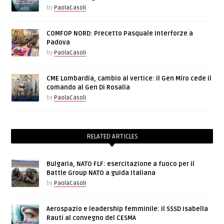
by
PaolaCasoli
COMFOP NORD: Precetto Pasquale Interforze a
Padova
by
PaolaCasoli
CME Lombardia, cambio al vertice: il Gen Miro cede il
comando al Gen Di Rosalia
by
PaolaCasoli
RELATED ARTICLES
Bulgaria, NATO FLF: esercitazione a fuoco per il
Battle Group NATO a guida italiana
by
PaolaCasoli
Aerospazio e leadership femminile: il SSSD Isabella
Rauti al convegno del CESMA