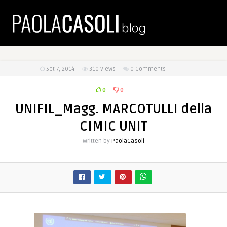
Set 7, 2014
310
Views
0 Comments
0
0
UNIFIL_Magg. MARCOTULLI della
CIMIC UNIT
Written by
PaolaCasoli