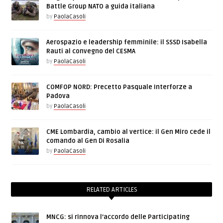
Battle Group NATO a guida italiana
by
PaolaCasoli
Aerospazio e leadership femminile: il SSSD Isabella
Rauti al convegno del CESMA
by
PaolaCasoli
COMFOP NORD: Precetto Pasquale Interforze a
Padova
by
PaolaCasoli
CME Lombardia, cambio al vertice: il Gen Miro cede il
comando al Gen Di Rosalia
by
PaolaCasoli
RELATED ARTICLES
MNCG: si rinnova l’accordo delle Participating