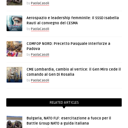
by
PaolaCasoli
Aerospazio e leadership femminile: il SSSD Isabella
Rauti al convegno del CESMA
by
PaolaCasoli
COMFOP NORD: Precetto Pasquale Interforze a
Padova
by
PaolaCasoli
CME Lombardia, cambio al vertice: il Gen Miro cede il
comando al Gen Di Rosalia
by
PaolaCasoli
RELATED ARTICLES
Bulgaria, NATO FLF: esercitazione a fuoco per il
Battle Group NATO a guida italiana