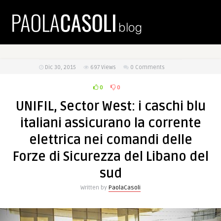
Dic 30, 2015
697
Views
0 Comments
0
0
UNIFIL, Sector West: i caschi blu
italiani assicurano la corrente
elettrica nei comandi delle
Forze di Sicurezza del Libano del
sud
Written by
PaolaCasoli