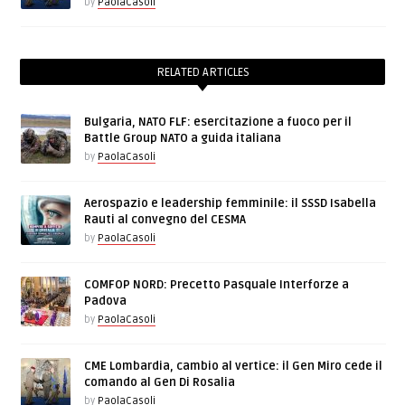
by
PaolaCasoli
RELATED ARTICLES
Bulgaria, NATO FLF: esercitazione a fuoco per il
Battle Group NATO a guida italiana
by
PaolaCasoli
Aerospazio e leadership femminile: il SSSD Isabella
Rauti al convegno del CESMA
by
PaolaCasoli
COMFOP NORD: Precetto Pasquale Interforze a
Padova
by
PaolaCasoli
CME Lombardia, cambio al vertice: il Gen Miro cede il
comando al Gen Di Rosalia
by
PaolaCasoli