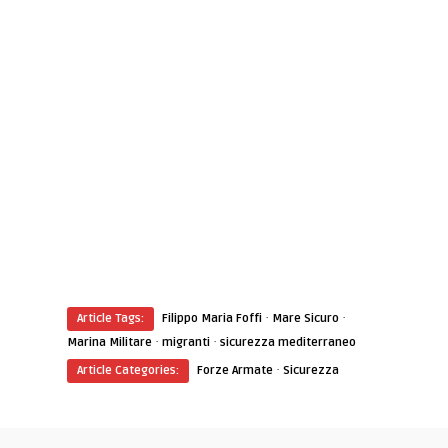
·
·
Article Tags:
Filippo Maria Foffi
Mare Sicuro
·
·
Marina Militare
migranti
sicurezza mediterraneo
·
Article Categories:
Forze Armate
Sicurezza