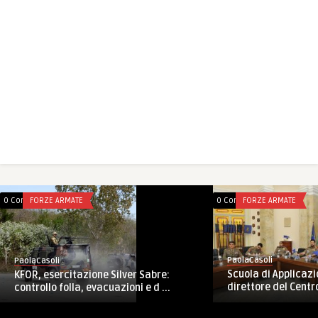
0 Comments
FORZE ARMATE
0 Comments
FORZE ARMATE
PaolaCasoli
PaolaCasoli
Scuola di Applicazio
KFOR, esercitazione Silver Sabre:
direttore del Centr
controllo folla, evacuazioni e d ...