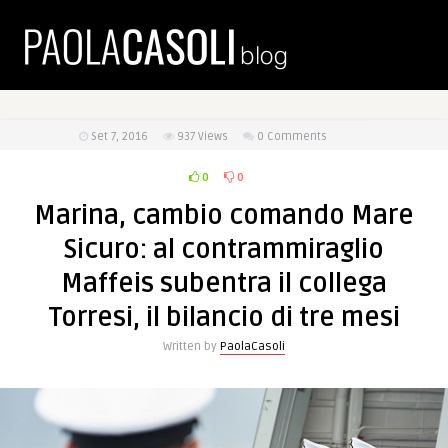
Set 7, 2016
937
Views
0 Comments
0
0
Marina, cambio comando Mare
Sicuro: al contrammiraglio
Maffeis subentra il collega
Torresi, il bilancio di tre mesi
Written by
PaolaCasoli